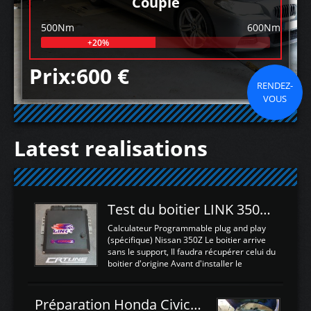
Couple
500Nm
600Nm
+20%
Prix:600 €
RENDEZ-
VOUS
Latest realisations
Test du boitier LINK 350Z Plugin ECU
Calculateur Programmable plug and play
(spécifique) Nissan 350Z Le boitier arrive
sans le support, Il faudra récupérer celui du
boitier d'origine Avant d'installer le
calculateur dans la voiture, nous allons
connecter le harness d'extension afin
d'envoyer l'information de la large bande
Préparation Honda Civic Type R FK2
dans le boitier. sydney sweeney deepfake