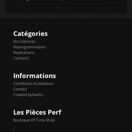
temperaturetemperature d'air
Reprog SP + Flashpro 1130€ TTC Reprog
d'admissiontemp ex. pour atmo -30- 80°C
E85 + Débridage injecteurs + Flashpro
moteurs suralsECT/CTSengine coolant
1220€ TTC Reprog E85 + SP98 + Débridage
temperaturetemperature ldr moteurtemp
Injecteurs + Flashpro 1370€ TTC Le
ex. a froid 80-100°C a ...
Flashpro permet un accès complet à tous
les paramètres moteur et ainsi une gestion
Catégories
précise et performante. Vous pourrez
basculer de la carto sans plomb à Ethanol à
Nos Services
l'aide du flashpro OPTION ECONOMIQUES
Reprogrammation
Reprog SP 98 sur le calculateur d'origine
Realisations
450€ TTC Un gain d'environ 10cv et 15nm
Contacts
...
Informations
Conditions d’utilisation
Contact
Created byMarto
Les Pièces Perf
Boutique CR Tune Shop