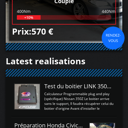
Couple
400Nm
440Nm
+10%
Prix:570 €
RENDEZ-
VOUS
Latest realisations
Test du boitier LINK 350Z Plugin ECU
Calculateur Programmable plug and play
(spécifique) Nissan 350Z Le boitier arrive
sans le support, Il faudra récupérer celui du
boitier d'origine Avant d'installer le
calculateur dans la voiture, nous allons
connecter le harness d'extension afin
d'envoyer l'information de la large bande
Préparation Honda Civic Type R FK2
dans le boitier. sydney sweeney deepfake