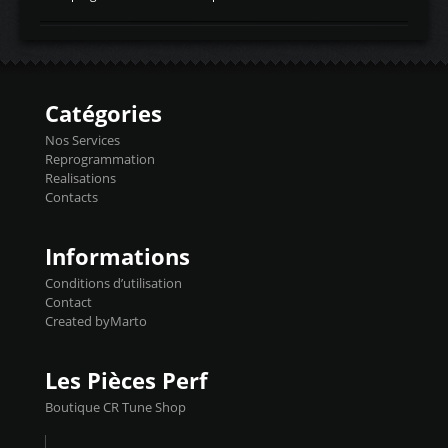
temperaturetemperature d'air
Reprog SP + Flashpro 1130€ TTC Reprog
d'admissiontemp ex. pour atmo -30- 80°C
E85 + Débridage injecteurs + Flashpro
moteurs suralsECT/CTSengine coolant
1220€ TTC Reprog E85 + SP98 + Débridage
temperaturetemperature ldr moteurtemp
Injecteurs + Flashpro 1370€ TTC Le
ex. a froid 80-100°C a ...
Flashpro permet un accès complet à tous
les paramètres moteur et ainsi une gestion
Catégories
précise et performante. Vous pourrez
basculer de la carto sans plomb à Ethanol à
Nos Services
l'aide du flashpro OPTION ECONOMIQUES
Reprogrammation
Reprog SP 98 sur le calculateur d'origine
Realisations
450€ TTC Un gain d'environ 10cv et 15nm
Contacts
...
Informations
Conditions d’utilisation
Contact
Created byMarto
Les Pièces Perf
Boutique CR Tune Shop