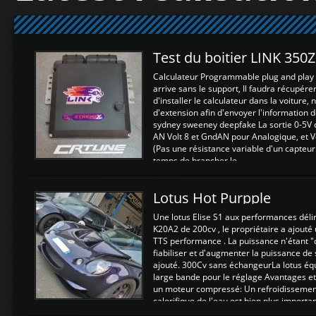
Test du boitier LINK 350
Calculateur Programmable plug and play (
arrive sans le support, Il faudra récupérer
d'installer le calculateur dans la voiture,
d'extension afin d'envoyer l'information d
sydney sweeney deepfake La sortie 0-5V d
AN Volt 8 et GndAN pour Analogique, et Vo
(Pas une résistance variable d'un capteur
temps de brancher le ...
Lotus Hot Purpple
Une lotus Elise S1 aux performances dél
K20A2 de 200cv , le propriétaire a ajouté
TTS performance . La puissance n'étant "
fiabiliser et d'augmenter la puissance de
ajouté. 300Cv sans échangeurLa lotus éq
large bande pour le réglage Avantages et
un moteur compressé: Un refroidissement 
calorifique de l'eau est bien plus importan