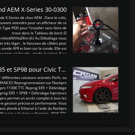
and AEM X-Series 30-0300
nde X-Series de chez AEM . Dans le colis,
ouvons attendre pour un afficheur de ce
t Type POD pour l'installer sans faire de
trous dans le Tableau de bord :D
/embed/KAVwZKm-JiU Au Déballage nous
 et très léger , le faisceau de câbles pour
a sonde AFR et bien sur la sonde. Elle est
 boutons en façade , mode et select. Il y a
différentes fonctions ...
Reprogrammations E85 et SP98 pour Civic Type R FN2
ifférentes solutions orientés Perfs. ou
MANCES Reprogrammation sur Flashpro
pro 1130€ TTC Reprog E85 + Débridage
eprog E85 + SP98 + Débridage Injecteurs
hpro permet un accès complet à tous les
ne gestion précise et performante. Vous
ans plomb à Ethanol à l'aide du flashpro
sur le calculateur d'origine 450€ TTC
Un gain d'environ 10cv et 15nm ...