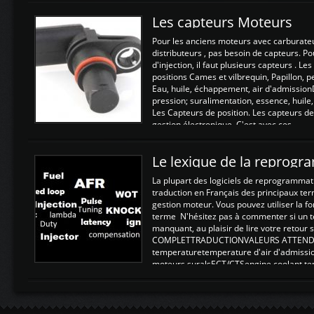
Les capteurs Moteurs
Pour les anciens moteurs avec carburate
distributeurs , pas besoin de capteurs. P
d'injection, il faut plusieurs capteurs . L
positions Cames et vilbrequin, Papillon, 
Eau, huile, échappement, air d'admission
pression; suralimentation, essence, huile,
Les Capteurs de position. Les capteurs de
gestion électronique. C'est avec ces ...
Le lexique de la reprog
La plupart des logiciels de reprogrammati
traduction en Français des principaux te
gestion moteur. Vous pouvez utiliser la fo
terme N'hésitez pas à commenter si un t
manquant, au plaisir de lire votre retou
COMPLETTRADUCTIONVALEURS ATTENDUE
temperaturetemperature d'air d'admissi
moteurs suralsECT/CTSengine coolant t
moteurtemp ex. a froid 80-100°C a ...