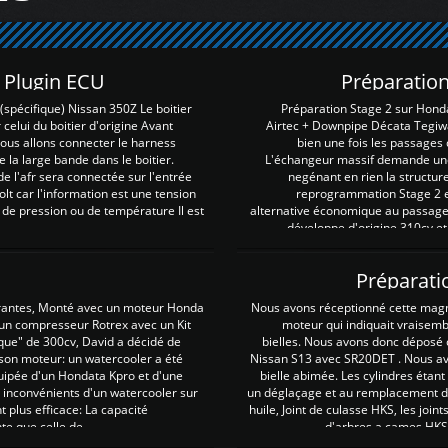
Z Plugin ECU
Préparation
spécifique) Nissan 350Z Le boitier
Préparation Stage 2 sur Hond
 celui du boitier d'origine Avant
Airtec + Downpipe Décata Tegiwa
 nous allons connecter le harness
bien une fois les passages 
e la large bande dans le boitier.
L'échangeur massif demande une 
e l'afr sera connectée sur l'entrée
negénant en rien la structur
lt car l'information est une tension
reprogrammation Stage 2 est
 de pression ou de température Il est
alternative économique au passage 
développe d'origine 310cv et
Préparati
irantes, Monté avec un moteur Honda
Nous avons réceptionné cette mag
 un compresseur Rotrex avec un Kit
moteur qui indiquait vraisem
que" de 300cv, David a décidé de
bielles. Nous avons donc déposé 
 son moteur: un watercooler a été
Nissan S13 avec SR20DET . Nous avo
uipée d'un Hondata Kpro et d'une
bielle abimée. Les cylindres étan
 inconvénients d'un watercooler sur
un déglaçage et au remplacement de
plus efficace: La capacité
huile, Joint de culasse HKS, les jo
te que celle de ...
d'arbres a cames HKS 