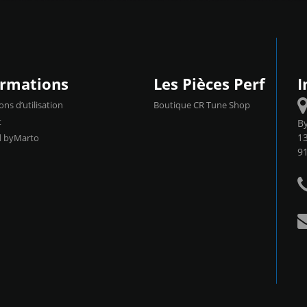
ormations
Les Pièces Perf
I
ons d’utilisation
Boutique CR Tune Shop
t
B
13
d byMarto
9