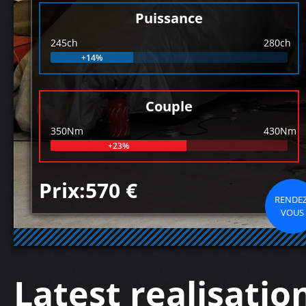
Puissance
245ch
280ch
+14%
Couple
350Nm
430Nm
+23%
Prix:570 €
RENDEZ
VOUS
Latest realisatio