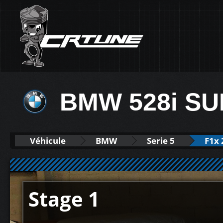
BMW 528i SU
Véhicule
BMW
Serie 5
F1x 
Stage 1