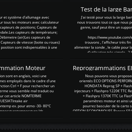
Test de la large B
ur et système d'allumage avec
J'ai testé pour vous la large ba
our tous les moteurs avec calculateur
nous trouvons tout ce que nous p
es capteurs de positions; Capteurs de
genre, sauf peut être un suppor
pedale.Les capteurs de température;
Débimetre (air)Les capteurs de
https://www.youtube.com
 Capteurs de vitesse (boite ou roues)
trouvons , l'afficheur très fin
 position sont indispensables à une
alimenter la sonde , le cable pour l
d'utilisation très simple , 2
rammation Moteur
on sont en anglais, voici une
Nous pouvons vous proposer d
rmes employés dans le cadre d'une
orientés ECO OPTIONS PERFOR
nction Ctrl + F pour rechercher un
HONDATA Reprog SP + Flash
erme vous semble mal traduit ou
injecteurs + Flashpro 1220€ TTC R
r sur cet article NOMTERME
+ Flashpro 1370€ TTC Le Flas
SIATIntake air
paramètres moteur et ainsi u
ontemp ex. pour atmo -30- 80°C
pourrez basculer de la carto s
emperaturetemperature ldr
OPTION ECONOMIQUES Reprog SP 98 