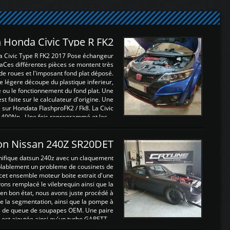
 Honda Civic Type R FK2
a Civic Type R FK2 2017 Pose échangeur
Ces différentes pièces se montent très
de roues et l'imposant fond plat déposé.
légere découpe du plastique inferieur,
e ou le fonctionnement du fond plat. Une
 faite sur le calculateur d'origine. Une
sur Hondata FlashproFK2 / Fk8. La Civic
 400Nn , Une fois reprogrammé et les ...
on Nissan 240Z SR20DET
nifique datsun 240z avec un claquement
blablement un probleme de cousinets de
cet ensemble moteur boite extrait d'une
ns remplacé le vilebrequin ainsi que la
t en bon état, nous avons juste procédé à
 la segmentation, ainsi que la pompe à
ints de queue de soupapes OEM. Une paire
est ajoutée ainsi qu'un turbo GARETT ...