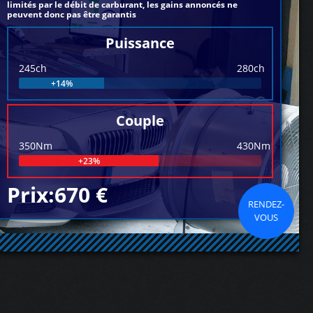
limités par le débit de carburant, les gains annoncés ne
peuvent donc pas être garantis
Puissance
245ch
280ch
+14%
Couple
350Nm
430Nm
+23%
Prix:670 €
RENDEZ-
VOUS