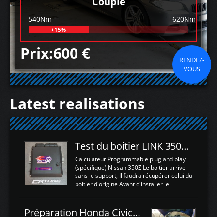
Couple
540Nm
620Nm
+15%
Prix:600 €
RENDEZ-
VOUS
Latest realisations
Test du boitier LINK 350Z Plugin ECU
Calculateur Programmable plug and play
(spécifique) Nissan 350Z Le boitier arrive
sans le support, Il faudra récupérer celui du
boitier d'origine Avant d'installer le
calculateur dans la voiture, nous allons
connecter le harness d'extension afin
d'envoyer l'information de la large bande
Préparation Honda Civic Type R FK2
dans le boitier. sydney sweeney deepfake