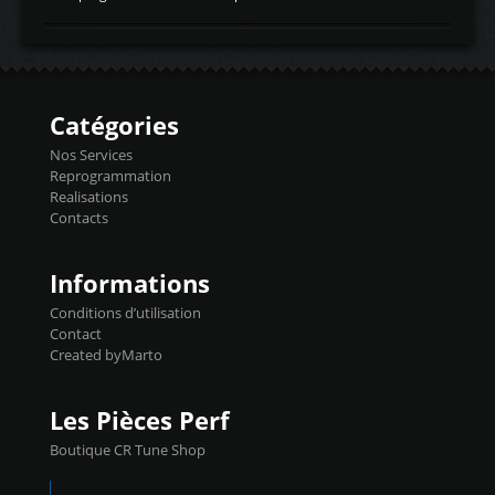
temperaturetemperature d'air
Reprog SP + Flashpro 1130€ TTC Reprog
d'admissiontemp ex. pour atmo -30- 80°C
E85 + Débridage injecteurs + Flashpro
moteurs suralsECT/CTSengine coolant
1220€ TTC Reprog E85 + SP98 + Débridage
temperaturetemperature ldr moteurtemp
Injecteurs + Flashpro 1370€ TTC Le
ex. a froid 80-100°C a ...
Flashpro permet un accès complet à tous
les paramètres moteur et ainsi une gestion
Catégories
précise et performante. Vous pourrez
basculer de la carto sans plomb à Ethanol à
Nos Services
l'aide du flashpro OPTION ECONOMIQUES
Reprogrammation
Reprog SP 98 sur le calculateur d'origine
Realisations
450€ TTC Un gain d'environ 10cv et 15nm
Contacts
...
Informations
Conditions d’utilisation
Contact
Created byMarto
Les Pièces Perf
Boutique CR Tune Shop