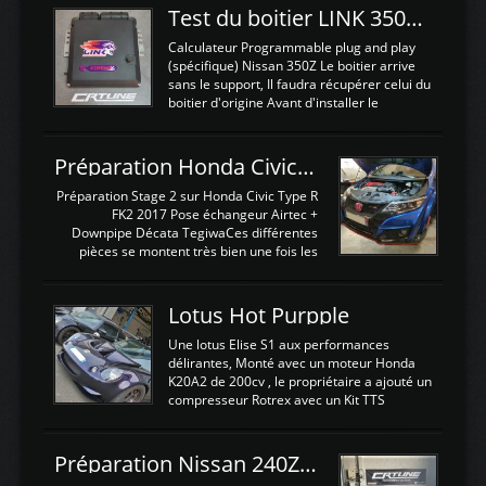
Test du boitier LINK 350Z Plugin ECU
Calculateur Programmable plug and play
(spécifique) Nissan 350Z Le boitier arrive
sans le support, Il faudra récupérer celui du
boitier d'origine Avant d'installer le
calculateur dans la voiture, nous allons
connecter le harness d'extension afin
d'envoyer l'information de la large bande
Préparation Honda Civic Type R FK2
dans le boitier. sydney sweeney deepfake
La sortie 0-5V de l'afr sera connectée sur
Préparation Stage 2 sur Honda Civic Type R
l'entrée AN Volt 8 et GndAN pour
FK2 2017 Pose échangeur Airtec +
Analogique, et Volt car l'information est une
Downpipe Décata TegiwaCes différentes
tension (Pas une résistance variable d'un
pièces se montent très bien une fois les
capteur de pression ou de température Il
passages de roues et l'imposant fond plat
est temps de brancher le ...
déposé. L'échangeur massif demande une
légere découpe du plastique inferieur,
Lotus Hot Purpple
negénant en rien la structure ou le
fonctionnement du fond plat. Une
Une lotus Elise S1 aux performances
reprogrammation Stage 2 est faite sur le
délirantes, Monté avec un moteur Honda
calculateur d'origine. Une alternative
K20A2 de 200cv , le propriétaire a ajouté un
économique au passage sur Hondata
compresseur Rotrex avec un Kit TTS
FlashproFK2 / Fk8. La Civic développe
performance . La puissance n'étant "que"
d'origine 310cv et 400Nn , Une fois
de 300cv, David a décidé de fiabiliser et
reprogrammé et les ...
d'augmenter la puissance de son moteur:
Préparation Nissan 240Z SR20DET
un watercooler a été ajouté. 300Cv sans