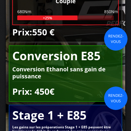
Couple
680Nm
850Nm
+25%
Prix:550 €
RENDEZ-
VOUS
Conversion E85
Conversion Ethanol sans gain de
puissance
Prix: 450€
RENDEZ-
VOUS
Stage 1 + E85
Les gains sur les préparations Stage 1 + E85 peuvent être