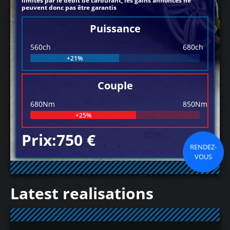
limités par le débit de carburant, les gains annoncés ne
peuvent donc pas être garantis
Puissance
560ch
680ch
+21%
Couple
680Nm
850Nm
+25%
Prix:750 €
RENDEZ-
VOUS
Latest realisations