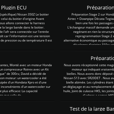
Z Plugin ECU
Préparation
spécifique) Nissan 350Z Le boitier
Préparation Stage 2 sur Hond
 celui du boitier d'origine Avant
Airtec + Downpipe Décata Tegiwa
 nous allons connecter le harness
bien une fois les passages 
e la large bande dans le boitier.
L'échangeur massif demande une 
e l'afr sera connectée sur l'entrée
negénant en rien la structur
lt car l'information est une tension
reprogrammation Stage 2 est
 de pression ou de température Il est
alternative économique au passage 
développe d'origine 310cv et
Préparati
irantes, Monté avec un moteur Honda
Nous avons réceptionné cette mag
 un compresseur Rotrex avec un Kit
moteur qui indiquait vraisem
que" de 300cv, David a décidé de
bielles. Nous avons donc déposé 
 son moteur: un watercooler a été
Nissan S13 avec SR20DET . Nous avo
uipée d'un Hondata Kpro et d'une
bielle abimée. Les cylindres étan
 inconvénients d'un watercooler sur
un déglaçage et au remplacement de
plus efficace: La capacité
huile, Joint de culasse HKS, les jo
te que celle de ...
d'arbres a cames HKS 
Test de la large B