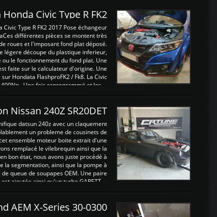
 Honda Civic Type R FK2
a Civic Type R FK2 2017 Pose échangeur
Ces différentes pièces se montent très
de roues et l'imposant fond plat déposé.
légere découpe du plastique inferieur,
e ou le fonctionnement du fond plat. Une
 faite sur le calculateur d'origine. Une
sur Hondata FlashproFK2 / Fk8. La Civic
 400Nn , Une fois reprogrammé et les ...
on Nissan 240Z SR20DET
nifique datsun 240z avec un claquement
blablement un probleme de cousinets de
cet ensemble moteur boite extrait d'une
ns remplacé le vilebrequin ainsi que la
t en bon état, nous avons juste procédé à
 la segmentation, ainsi que la pompe à
ints de queue de soupapes OEM. Une paire
est ajoutée ainsi qu'un turbo GARETT ...
and AEM X-Series 30-0300