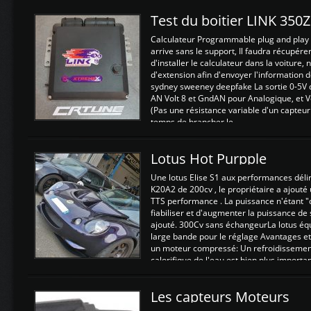
Test du boitier LINK 350
Calculateur Programmable plug and play (
arrive sans le support, Il faudra récupérer
d'installer le calculateur dans la voiture,
d'extension afin d'envoyer l'information d
sydney sweeney deepfake La sortie 0-5V d
AN Volt 8 et GndAN pour Analogique, et Vo
(Pas une résistance variable d'un capteur
temps de brancher le ...
Lotus Hot Purpple
Une lotus Elise S1 aux performances dél
K20A2 de 200cv , le propriétaire a ajouté
TTS performance . La puissance n'étant "
fiabiliser et d'augmenter la puissance de
ajouté. 300Cv sans échangeurLa lotus éq
large bande pour le réglage Avantages et
un moteur compressé: Un refroidissement 
calorifique de l'eau est bien plus importan
Les capteurs Moteurs