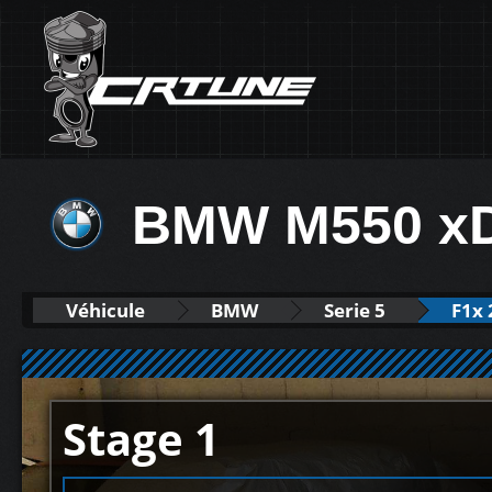
BMW M550 xD
Véhicule
BMW
Serie 5
F1x 
Stage 1