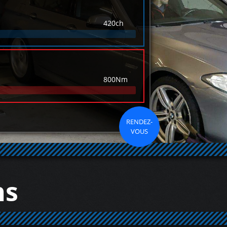
420ch
800Nm
RENDEZ-
VOUS
ns