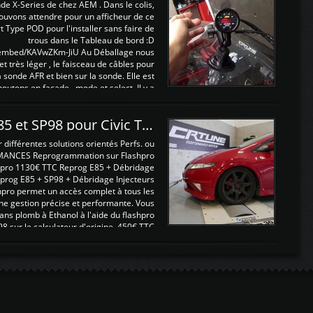
nde X-Series de chez AEM . Dans le colis,
ouvons attendre pour un afficheur de ce
t Type POD pour l'installer sans faire de
trous dans le Tableau de bord :D
/embed/KAVwZKm-JiU Au Déballage nous
 et très léger , le faisceau de câbles pour
a sonde AFR et bien sur la sonde. Elle est
 boutons en façade , mode et select. Il y a
différentes fonctions ...
Reprogrammations E85 et SP98 pour Civic Type R FN2
ifférentes solutions orientés Perfs. ou
MANCES Reprogrammation sur Flashpro
pro 1130€ TTC Reprog E85 + Débridage
eprog E85 + SP98 + Débridage Injecteurs
hpro permet un accès complet à tous les
ne gestion précise et performante. Vous
ans plomb à Ethanol à l'aide du flashpro
sur le calculateur d'origine 450€ TTC
Un gain d'environ 10cv et 15nm ...