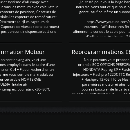
ur et système d'allumage avec
J'ai testé pour vous la large ba
our tous les moteurs avec calculateur
nous trouvons tout ce que nous p
es capteurs de positions; Capteurs de
genre, sauf peut être un suppor
pedale.Les capteurs de température;
Débimetre (air)Les capteurs de
https://www.youtube.com
 Capteurs de vitesse (boite ou roues)
trouvons , l'afficheur très fin
 position sont indispensables à une
alimenter la sonde , le cable pour l
d'utilisation très simple , 2
rammation Moteur
on sont en anglais, voici une
Nous pouvons vous proposer d
rmes employés dans le cadre d'une
orientés ECO OPTIONS PERFOR
nction Ctrl + F pour rechercher un
HONDATA Reprog SP + Flash
erme vous semble mal traduit ou
injecteurs + Flashpro 1220€ TTC R
r sur cet article NOMTERME
+ Flashpro 1370€ TTC Le Flas
SIATIntake air
paramètres moteur et ainsi u
ontemp ex. pour atmo -30- 80°C
pourrez basculer de la carto s
emperaturetemperature ldr
OPTION ECONOMIQUES Reprog SP 98 