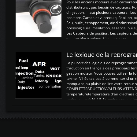
Pour les anciens moteurs avec carburate
distributeurs , pas besoin de capteurs. P
d'injection, il faut plusieurs capteurs . L
positions Cames et vilbrequin, Papillon, 
Eau, huile, échappement, air d'admission
pression; suralimentation, essence, huile,
Les Capteurs de position. Les capteurs de
gestion électronique. C'est avec ces ...
Le lexique de la reprog
La plupart des logiciels de reprogrammati
traduction en Français des principaux te
gestion moteur. Vous pouvez utiliser la fo
terme N'hésitez pas à commenter si un t
manquant, au plaisir de lire votre retou
COMPLETTRADUCTIONVALEURS ATTENDUE
temperaturetemperature d'air d'admissi
moteurs suralsECT/CTSengine coolant t
moteurtemp ex. a froid 80-100°C a ...