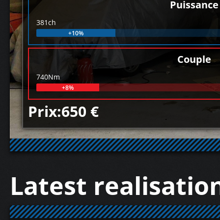
Puissance
381ch
+10%
Couple
740Nm
+8%
Prix:650 €
Latest realisatio