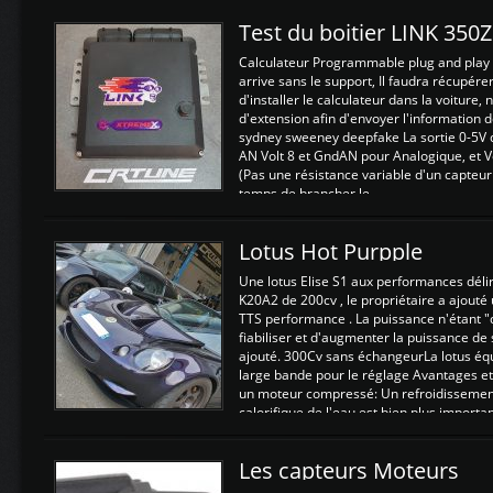
Test du boitier LINK 350
Calculateur Programmable plug and play (
arrive sans le support, Il faudra récupérer
d'installer le calculateur dans la voiture,
d'extension afin d'envoyer l'information d
sydney sweeney deepfake La sortie 0-5V d
AN Volt 8 et GndAN pour Analogique, et Vo
(Pas une résistance variable d'un capteur
temps de brancher le ...
Lotus Hot Purpple
Une lotus Elise S1 aux performances dél
K20A2 de 200cv , le propriétaire a ajouté
TTS performance . La puissance n'étant "
fiabiliser et d'augmenter la puissance de
ajouté. 300Cv sans échangeurLa lotus éq
large bande pour le réglage Avantages et
un moteur compressé: Un refroidissement 
calorifique de l'eau est bien plus importan
Les capteurs Moteurs