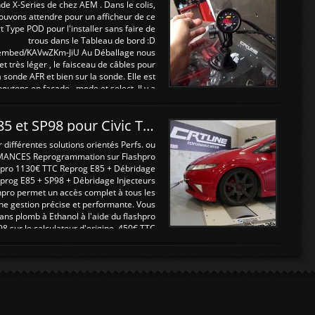
nde X-Series de chez AEM . Dans le colis,
ouvons attendre pour un afficheur de ce
t Type POD pour l'installer sans faire de
trous dans le Tableau de bord :D
/embed/KAVwZKm-JiU Au Déballage nous
 et très léger , le faisceau de câbles pour
a sonde AFR et bien sur la sonde. Elle est
 boutons en façade , mode et select. Il y a
différentes fonctions ...
Reprogrammations E85 et SP98 pour Civic Type R FN2
ifférentes solutions orientés Perfs. ou
MANCES Reprogrammation sur Flashpro
pro 1130€ TTC Reprog E85 + Débridage
eprog E85 + SP98 + Débridage Injecteurs
hpro permet un accès complet à tous les
ne gestion précise et performante. Vous
ans plomb à Ethanol à l'aide du flashpro
sur le calculateur d'origine 450€ TTC
Un gain d'environ 10cv et 15nm ...