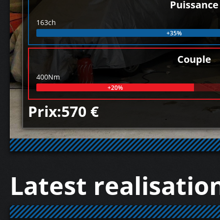
Puissance
163ch
+35%
Couple
400Nm
+20%
Prix:570 €
Latest realisatio