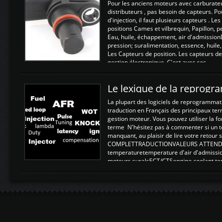
Pour les anciens moteurs avec carburate
distributeurs , pas besoin de capteurs. P
d'injection, il faut plusieurs capteurs . L
positions Cames et vilbrequin, Papillon, 
Eau, huile, échappement, air d'admission
pression; suralimentation, essence, huile,
Les Capteurs de position. Les capteurs de
gestion électronique. C'est avec ces ...
Le lexique de la reprog
La plupart des logiciels de reprogrammati
traduction en Français des principaux te
gestion moteur. Vous pouvez utiliser la fo
terme N'hésitez pas à commenter si un t
manquant, au plaisir de lire votre retou
COMPLETTRADUCTIONVALEURS ATTENDUE
temperaturetemperature d'air d'admissi
moteurs suralsECT/CTSengine coolant t
moteurtemp ex. a froid 80-100°C a ...