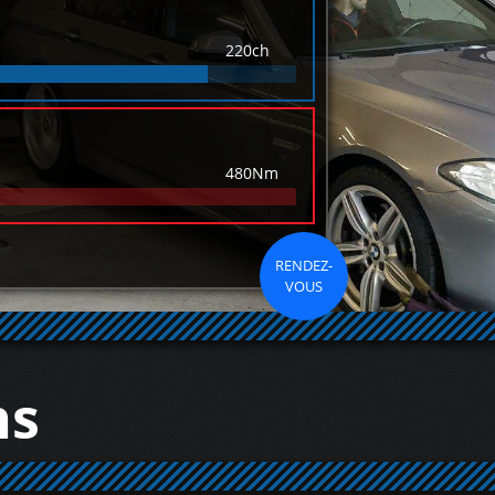
220ch
480Nm
RENDEZ-
VOUS
ns