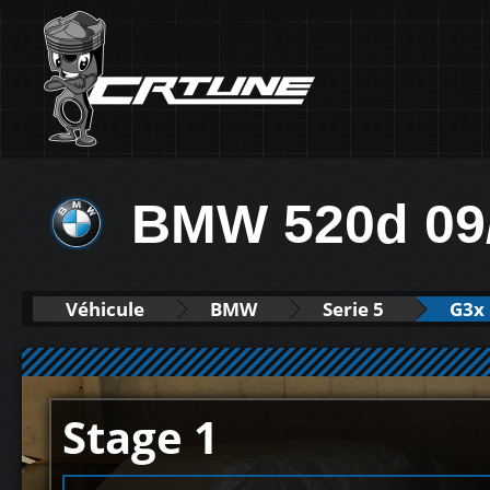
BMW 520d 09
Véhicule
BMW
Serie 5
G3x 
Stage 1