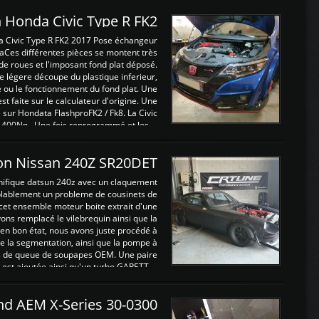
 Honda Civic Type R FK2
a Civic Type R FK2 2017 Pose échangeur
Ces différentes pièces se montent très
de roues et l'imposant fond plat déposé.
légere découpe du plastique inferieur,
e ou le fonctionnement du fond plat. Une
 faite sur le calculateur d'origine. Une
sur Hondata FlashproFK2 / Fk8. La Civic
 400Nn , Une fois reprogrammé et les ...
on Nissan 240Z SR20DET
nifique datsun 240z avec un claquement
blablement un probleme de cousinets de
cet ensemble moteur boite extrait d'une
ns remplacé le vilebrequin ainsi que la
t en bon état, nous avons juste procédé à
 la segmentation, ainsi que la pompe à
ints de queue de soupapes OEM. Une paire
est ajoutée ainsi qu'un turbo GARETT ...
and AEM X-Series 30-0300