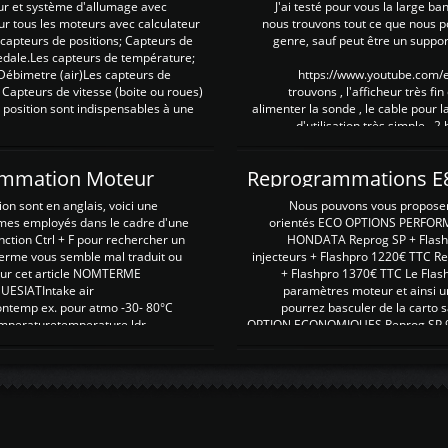
ur et système d'allumage avec
J'ai testé pour vous la large ba
our tous les moteurs avec calculateur
nous trouvons tout ce que nous p
es capteurs de positions; Capteurs de
genre, sauf peut être un suppor
pedale.Les capteurs de température;
Débimetre (air)Les capteurs de
https://www.youtube.com
 Capteurs de vitesse (boite ou roues)
trouvons , l'afficheur très fin
 position sont indispensables à une
alimenter la sonde , le cable pour l
d'utilisation très simple , 2
rammation Moteur
on sont en anglais, voici une
Nous pouvons vous proposer d
rmes employés dans le cadre d'une
orientés ECO OPTIONS PERFOR
nction Ctrl + F pour rechercher un
HONDATA Reprog SP + Flash
erme vous semble mal traduit ou
injecteurs + Flashpro 1220€ TTC R
r sur cet article NOMTERME
+ Flashpro 1370€ TTC Le Flas
SIATIntake air
paramètres moteur et ainsi u
ontemp ex. pour atmo -30- 80°C
pourrez basculer de la carto s
emperaturetemperature ldr
OPTION ECONOMIQUES Reprog SP 98 