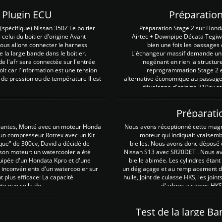
Z Plugin ECU
Préparation
spécifique) Nissan 350Z Le boitier
Préparation Stage 2 sur Hond
 celui du boitier d'origine Avant
Airtec + Downpipe Décata Tegiwa
 nous allons connecter le harness
bien une fois les passages 
e la large bande dans le boitier.
L'échangeur massif demande une 
e l'afr sera connectée sur l'entrée
negénant en rien la structur
lt car l'information est une tension
reprogrammation Stage 2 est
 de pression ou de température Il est
alternative économique au passage 
développe d'origine 310cv et
Préparati
irantes, Monté avec un moteur Honda
Nous avons réceptionné cette mag
 un compresseur Rotrex avec un Kit
moteur qui indiquait vraisem
que" de 300cv, David a décidé de
bielles. Nous avons donc déposé 
 son moteur: un watercooler a été
Nissan S13 avec SR20DET . Nous avo
uipée d'un Hondata Kpro et d'une
bielle abimée. Les cylindres étan
 inconvénients d'un watercooler sur
un déglaçage et au remplacement de
plus efficace: La capacité
huile, Joint de culasse HKS, les jo
te que celle de ...
d'arbres a cames HKS 
Test de la large B