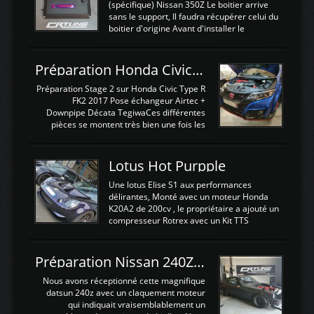
(spécifique) Nissan 350Z Le boitier arrive
sans le support, Il faudra récupérer celui du
boitier d'origine Avant d'installer le
calculateur dans la voiture, nous allons
connecter le harness d'extension afin
d'envoyer l'information de la large bande
Préparation Honda Civic Type R FK2
dans le boitier. sydney sweeney deepfake
La sortie 0-5V de l'afr sera connectée sur
Préparation Stage 2 sur Honda Civic Type R
l'entrée AN Volt 8 et GndAN pour
FK2 2017 Pose échangeur Airtec +
Analogique, et Volt car l'information est une
Downpipe Décata TegiwaCes différentes
tension (Pas une résistance variable d'un
pièces se montent très bien une fois les
capteur de pression ou de température Il
passages de roues et l'imposant fond plat
est temps de brancher le ...
déposé. L'échangeur massif demande une
légere découpe du plastique inferieur,
Lotus Hot Purpple
negénant en rien la structure ou le
fonctionnement du fond plat. Une
Une lotus Elise S1 aux performances
reprogrammation Stage 2 est faite sur le
délirantes, Monté avec un moteur Honda
calculateur d'origine. Une alternative
K20A2 de 200cv , le propriétaire a ajouté un
économique au passage sur Hondata
compresseur Rotrex avec un Kit TTS
FlashproFK2 / Fk8. La Civic développe
performance . La puissance n'étant "que"
d'origine 310cv et 400Nn , Une fois
de 300cv, David a décidé de fiabiliser et
reprogrammé et les ...
d'augmenter la puissance de son moteur:
Préparation Nissan 240Z SR20DET
un watercooler a été ajouté. 300Cv sans
échangeurLa lotus équipée d'un Hondata
Nous avons réceptionné cette magnifique
Kpro et d'une large bande pour le réglage
datsun 240z avec un claquement moteur
Avantages et inconvénients d'un
qui indiquait vraisemblablement un