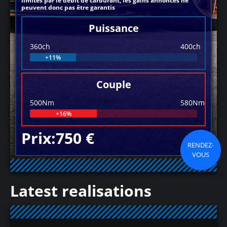
limités par le débit de carburant, les gains annoncés ne
peuvent donc pas être garantis
Puissance
360ch
400ch
+11%
Couple
500Nm
580Nm
+16%
Prix:750 €
RENDEZ-
VOUS
Latest realisations