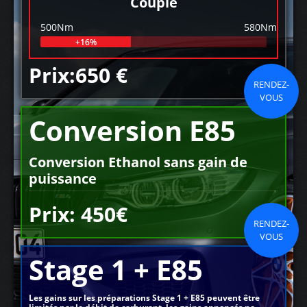
Couple
500Nm
580Nm
+16%
Prix:650 €
RENDEZ-
VOUS
Conversion E85
Conversion Ethanol sans gain de
puissance
Prix: 450€
RENDEZ-
VOUS
Stage 1 + E85
Les gains sur les préparations Stage 1 + E85 peuvent être