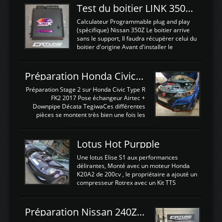
Test du boitier LINK 350Z Plugin ECU
Calculateur Programmable plug and play
(spécifique) Nissan 350Z Le boitier arrive
sans le support, Il faudra récupérer celui du
boitier d'origine Avant d'installer le
calculateur dans la voiture, nous allons
connecter le harness d'extension afin
d'envoyer l'information de la large bande
Préparation Honda Civic Type R FK2
dans le boitier. sydney sweeney deepfake
La sortie 0-5V de l'afr sera connectée sur
Préparation Stage 2 sur Honda Civic Type R
l'entrée AN Volt 8 et GndAN pour
FK2 2017 Pose échangeur Airtec +
Analogique, et Volt car l'information est une
Downpipe Décata TegiwaCes différentes
tension (Pas une résistance variable d'un
pièces se montent très bien une fois les
capteur de pression ou de température Il
passages de roues et l'imposant fond plat
est temps de brancher le ...
déposé. L'échangeur massif demande une
légere découpe du plastique inferieur,
Lotus Hot Purpple
negénant en rien la structure ou le
fonctionnement du fond plat. Une
Une lotus Elise S1 aux performances
reprogrammation Stage 2 est faite sur le
délirantes, Monté avec un moteur Honda
calculateur d'origine. Une alternative
K20A2 de 200cv , le propriétaire a ajouté un
économique au passage sur Hondata
compresseur Rotrex avec un Kit TTS
FlashproFK2 / Fk8. La Civic développe
performance . La puissance n'étant "que"
d'origine 310cv et 400Nn , Une fois
de 300cv, David a décidé de fiabiliser et
reprogrammé et les ...
d'augmenter la puissance de son moteur:
Préparation Nissan 240Z SR20DET
un watercooler a été ajouté. 300Cv sans