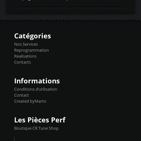
temperaturetemperature d'air
Reprog SP + Flashpro 1130€ TTC Reprog
d'admissiontemp ex. pour atmo -30- 80°C
E85 + Débridage injecteurs + Flashpro
moteurs suralsECT/CTSengine coolant
1220€ TTC Reprog E85 + SP98 + Débridage
temperaturetemperature ldr moteurtemp
Injecteurs + Flashpro 1370€ TTC Le
ex. a froid 80-100°C a ...
Flashpro permet un accès complet à tous
les paramètres moteur et ainsi une gestion
Catégories
précise et performante. Vous pourrez
basculer de la carto sans plomb à Ethanol à
Nos Services
l'aide du flashpro OPTION ECONOMIQUES
Reprogrammation
Reprog SP 98 sur le calculateur d'origine
Realisations
450€ TTC Un gain d'environ 10cv et 15nm
Contacts
...
Informations
Conditions d’utilisation
Contact
Created byMarto
Les Pièces Perf
Boutique CR Tune Shop