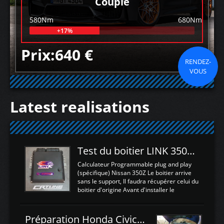
Couple
580Nm
680Nm
+17%
Prix:640 €
RENDEZ-
VOUS
Latest realisations
Test du boitier LINK 350Z Plugin ECU
Calculateur Programmable plug and play
(spécifique) Nissan 350Z Le boitier arrive
sans le support, Il faudra récupérer celui du
boitier d'origine Avant d'installer le
calculateur dans la voiture, nous allons
connecter le harness d'extension afin
d'envoyer l'information de la large bande
Préparation Honda Civic Type R FK2
dans le boitier. sydney sweeney deepfake