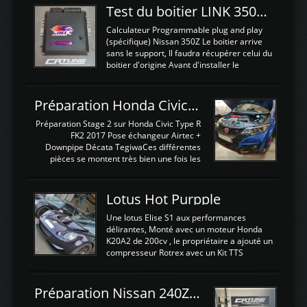
Test du boitier LINK 350Z Plugin ECU
Calculateur Programmable plug and play
(spécifique) Nissan 350Z Le boitier arrive
sans le support, Il faudra récupérer celui du
boitier d'origine Avant d'installer le
calculateur dans la voiture, nous allons
connecter le harness d'extension afin
d'envoyer l'information de la large bande
Préparation Honda Civic Type R FK2
dans le boitier. sydney sweeney deepfake
La sortie 0-5V de l'afr sera connectée sur
Préparation Stage 2 sur Honda Civic Type R
l'entrée AN Volt 8 et GndAN pour
FK2 2017 Pose échangeur Airtec +
Analogique, et Volt car l'information est une
Downpipe Décata TegiwaCes différentes
tension (Pas une résistance variable d'un
pièces se montent très bien une fois les
capteur de pression ou de température Il
passages de roues et l'imposant fond plat
est temps de brancher le ...
déposé. L'échangeur massif demande une
légere découpe du plastique inferieur,
Lotus Hot Purpple
negénant en rien la structure ou le
fonctionnement du fond plat. Une
Une lotus Elise S1 aux performances
reprogrammation Stage 2 est faite sur le
délirantes, Monté avec un moteur Honda
calculateur d'origine. Une alternative
K20A2 de 200cv , le propriétaire a ajouté un
économique au passage sur Hondata
compresseur Rotrex avec un Kit TTS
FlashproFK2 / Fk8. La Civic développe
performance . La puissance n'étant "que"
d'origine 310cv et 400Nn , Une fois
de 300cv, David a décidé de fiabiliser et
reprogrammé et les ...
d'augmenter la puissance de son moteur:
Préparation Nissan 240Z SR20DET
un watercooler a été ajouté. 300Cv sans