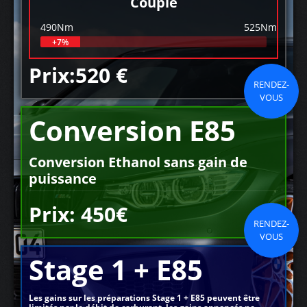
Couple
490Nm
525Nm
+7%
Prix:520 €
RENDEZ-
VOUS
Conversion E85
Conversion Ethanol sans gain de
puissance
Prix: 450€
RENDEZ-
VOUS
Stage 1 + E85
Les gains sur les préparations Stage 1 + E85 peuvent être