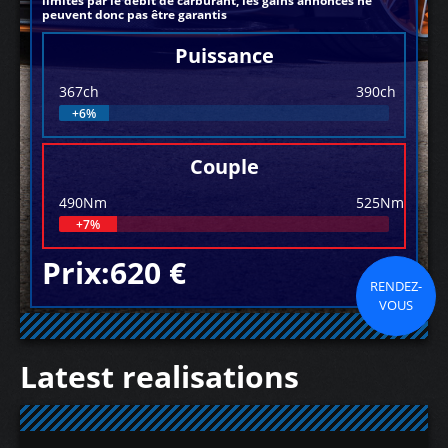
limités par le débit de carburant, les gains annoncés ne
peuvent donc pas être garantis
Puissance
367ch
390ch
+6%
Couple
490Nm
525Nm
+7%
Prix:620 €
RENDEZ-
VOUS
Latest realisations