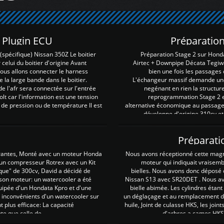
Z Plugin ECU
Préparation
spécifique) Nissan 350Z Le boitier
Préparation Stage 2 sur Hond
 celui du boitier d'origine Avant
Airtec + Downpipe Décata Tegiwa
 nous allons connecter le harness
bien une fois les passages 
e la large bande dans le boitier.
L'échangeur massif demande une 
e l'afr sera connectée sur l'entrée
negénant en rien la structur
lt car l'information est une tension
reprogrammation Stage 2 est
 de pression ou de température Il est
alternative économique au passage 
développe d'origine 310cv et
Préparati
irantes, Monté avec un moteur Honda
Nous avons réceptionné cette mag
 un compresseur Rotrex avec un Kit
moteur qui indiquait vraisem
que" de 300cv, David a décidé de
bielles. Nous avons donc déposé 
 son moteur: un watercooler a été
Nissan S13 avec SR20DET . Nous avo
uipée d'un Hondata Kpro et d'une
bielle abimée. Les cylindres étan
 inconvénients d'un watercooler sur
un déglaçage et au remplacement de
plus efficace: La capacité
huile, Joint de culasse HKS, les jo
te que celle de ...
d'arbres a cames HKS 