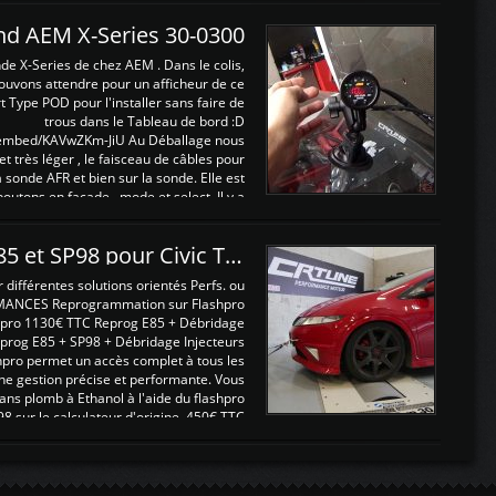
and AEM X-Series 30-0300
nde X-Series de chez AEM . Dans le colis,
ouvons attendre pour un afficheur de ce
t Type POD pour l'installer sans faire de
trous dans le Tableau de bord :D
/embed/KAVwZKm-JiU Au Déballage nous
 et très léger , le faisceau de câbles pour
a sonde AFR et bien sur la sonde. Elle est
 boutons en façade , mode et select. Il y a
différentes fonctions ...
Reprogrammations E85 et SP98 pour Civic Type R FN2
ifférentes solutions orientés Perfs. ou
MANCES Reprogrammation sur Flashpro
pro 1130€ TTC Reprog E85 + Débridage
eprog E85 + SP98 + Débridage Injecteurs
hpro permet un accès complet à tous les
ne gestion précise et performante. Vous
ans plomb à Ethanol à l'aide du flashpro
sur le calculateur d'origine 450€ TTC
Un gain d'environ 10cv et 15nm ...