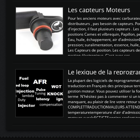
Les capteurs Moteurs
Pour les anciens moteurs avec carburate
distributeurs , pas besoin de capteurs. P
d'injection, il faut plusieurs capteurs . L
positions Cames et vilbrequin, Papillon, 
Eau, huile, échappement, air d'admission
pression; suralimentation, essence, huile,
Les Capteurs de position. Les capteurs de
gestion électronique. C'est avec ces ...
Le lexique de la reprog
La plupart des logiciels de reprogrammati
traduction en Français des principaux te
gestion moteur. Vous pouvez utiliser la fo
terme N'hésitez pas à commenter si un t
manquant, au plaisir de lire votre retou
COMPLETTRADUCTIONVALEURS ATTENDUE
temperaturetemperature d'air d'admissi
moteurs suralsECT/CTSengine coolant t
moteurtemp ex. a froid 80-100°C a ...