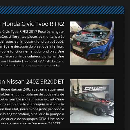
 Honda Civic Type R FK2
a Civic Type R FK2 2017 Pose échangeur
Ces différentes pièces se montent très
de roues et l'imposant fond plat déposé.
légere découpe du plastique inferieur,
e ou le fonctionnement du fond plat. Une
 faite sur le calculateur d'origine. Une
sur Hondata FlashproFK2 / Fk8. La Civic
 400Nn , Une fois reprogrammé et les ...
on Nissan 240Z SR20DET
nifique datsun 240z avec un claquement
blablement un probleme de cousinets de
cet ensemble moteur boite extrait d'une
ns remplacé le vilebrequin ainsi que la
t en bon état, nous avons juste procédé à
 la segmentation, ainsi que la pompe à
ints de queue de soupapes OEM. Une paire
est ajoutée ainsi qu'un turbo GARETT ...