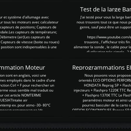
Test de la large B
ur et système d'allumage avec
J'ai testé pour vous la large ba
our tous les moteurs avec calculateur
nous trouvons tout ce que nous p
es capteurs de positions; Capteurs de
genre, sauf peut être un suppor
pedale.Les capteurs de température;
Débimetre (air)Les capteurs de
https://www.youtube.com
 Capteurs de vitesse (boite ou roues)
trouvons , l'afficheur très fin
 position sont indispensables à une
alimenter la sonde , le cable pour l
d'utilisation très simple , 2
rammation Moteur
on sont en anglais, voici une
Nous pouvons vous proposer d
rmes employés dans le cadre d'une
orientés ECO OPTIONS PERFOR
nction Ctrl + F pour rechercher un
HONDATA Reprog SP + Flash
erme vous semble mal traduit ou
injecteurs + Flashpro 1220€ TTC R
r sur cet article NOMTERME
+ Flashpro 1370€ TTC Le Flas
SIATIntake air
paramètres moteur et ainsi u
ontemp ex. pour atmo -30- 80°C
pourrez basculer de la carto s
emperaturetemperature ldr
OPTION ECONOMIQUES Reprog SP 98 