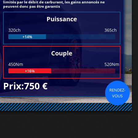
limités par le débit de carburant, les gains annoncés ne
peuvent donc pas être garantis
Puissance
320ch
365ch
+14%
Couple
450Nm
520Nm
+16%
Prix:750 €
RENDEZ-
VOUS