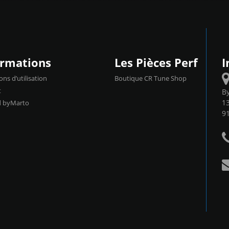
ormations
Les Pièces Perf
I
ons d’utilisation
Boutique CR Tune Shop
t
B
13
d byMarto
9