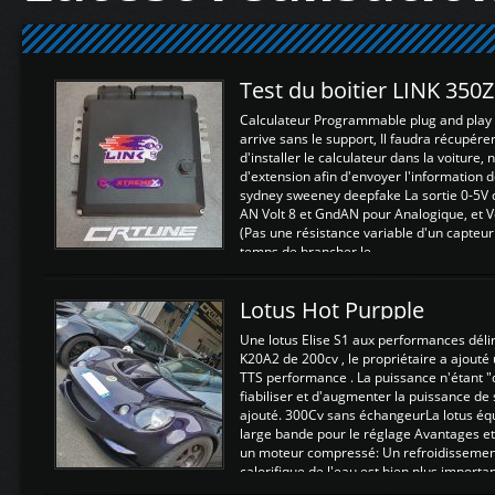
Test du boitier LINK 350
Calculateur Programmable plug and play (
arrive sans le support, Il faudra récupérer
d'installer le calculateur dans la voiture,
d'extension afin d'envoyer l'information d
sydney sweeney deepfake La sortie 0-5V d
AN Volt 8 et GndAN pour Analogique, et Vo
(Pas une résistance variable d'un capteur
temps de brancher le ...
Lotus Hot Purpple
Une lotus Elise S1 aux performances dél
K20A2 de 200cv , le propriétaire a ajouté
TTS performance . La puissance n'étant "
fiabiliser et d'augmenter la puissance de
ajouté. 300Cv sans échangeurLa lotus éq
large bande pour le réglage Avantages et
un moteur compressé: Un refroidissement 
calorifique de l'eau est bien plus importan