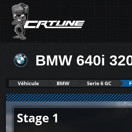
BMW 640i 32
Véhicule
BMW
Serie 6 GC
F
Stage 1