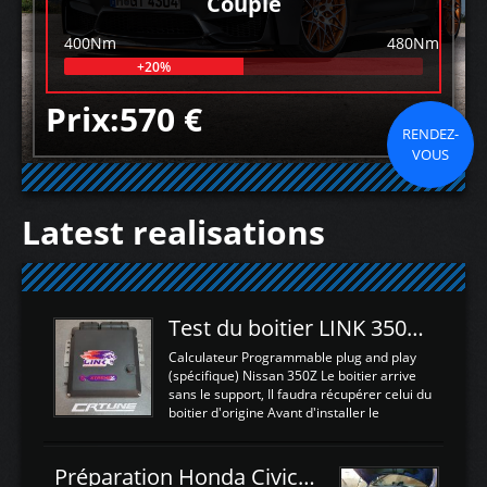
Couple
400Nm
480Nm
+20%
Prix:570 €
RENDEZ-
VOUS
Latest realisations
Test du boitier LINK 350Z Plugin ECU
Calculateur Programmable plug and play
(spécifique) Nissan 350Z Le boitier arrive
sans le support, Il faudra récupérer celui du
boitier d'origine Avant d'installer le
calculateur dans la voiture, nous allons
connecter le harness d'extension afin
d'envoyer l'information de la large bande
Préparation Honda Civic Type R FK2
dans le boitier. sydney sweeney deepfake