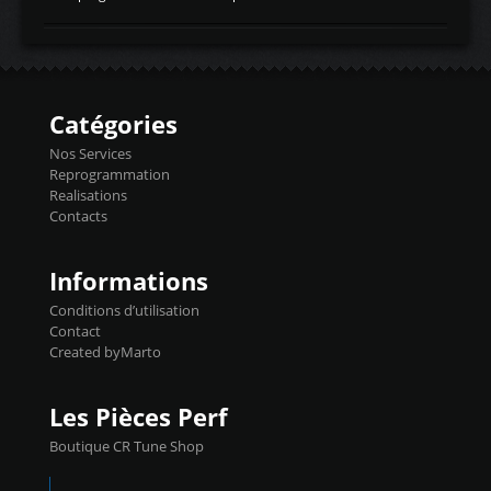
temperaturetemperature d'air
Reprog SP + Flashpro 1130€ TTC Reprog
d'admissiontemp ex. pour atmo -30- 80°C
E85 + Débridage injecteurs + Flashpro
moteurs suralsECT/CTSengine coolant
1220€ TTC Reprog E85 + SP98 + Débridage
temperaturetemperature ldr moteurtemp
Injecteurs + Flashpro 1370€ TTC Le
ex. a froid 80-100°C a ...
Flashpro permet un accès complet à tous
les paramètres moteur et ainsi une gestion
Catégories
précise et performante. Vous pourrez
basculer de la carto sans plomb à Ethanol à
Nos Services
l'aide du flashpro OPTION ECONOMIQUES
Reprogrammation
Reprog SP 98 sur le calculateur d'origine
Realisations
450€ TTC Un gain d'environ 10cv et 15nm
Contacts
...
Informations
Conditions d’utilisation
Contact
Created byMarto
Les Pièces Perf
Boutique CR Tune Shop