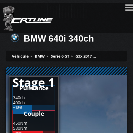
BMW 640i 340ch
Véhicule
BMW
Serie 6 GT
G3x 2017 ...
Stage 1
Puissance
340ch
400ch
+18%
Couple
450Nm
580Nm