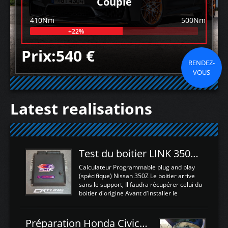
Couple
410Nm
500Nm
+22%
Prix:540 €
RENDEZ-
VOUS
Latest realisations
Test du boitier LINK 350Z Plugin ECU
Calculateur Programmable plug and play
(spécifique) Nissan 350Z Le boitier arrive
sans le support, Il faudra récupérer celui du
boitier d'origine Avant d'installer le
calculateur dans la voiture, nous allons
connecter le harness d'extension afin
d'envoyer l'information de la large bande
Préparation Honda Civic Type R FK2
dans le boitier. sydney sweeney deepfake