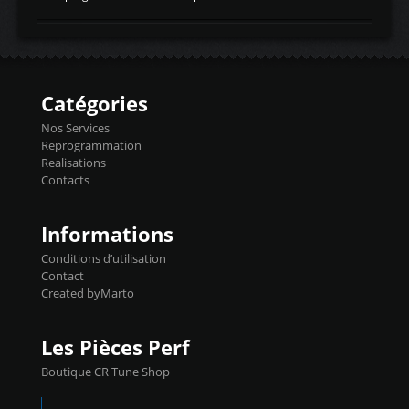
temperaturetemperature d'air
Reprog SP + Flashpro 1130€ TTC Reprog
d'admissiontemp ex. pour atmo -30- 80°C
E85 + Débridage injecteurs + Flashpro
moteurs suralsECT/CTSengine coolant
1220€ TTC Reprog E85 + SP98 + Débridage
temperaturetemperature ldr moteurtemp
Injecteurs + Flashpro 1370€ TTC Le
ex. a froid 80-100°C a ...
Flashpro permet un accès complet à tous
les paramètres moteur et ainsi une gestion
Catégories
précise et performante. Vous pourrez
basculer de la carto sans plomb à Ethanol à
Nos Services
l'aide du flashpro OPTION ECONOMIQUES
Reprogrammation
Reprog SP 98 sur le calculateur d'origine
Realisations
450€ TTC Un gain d'environ 10cv et 15nm
Contacts
...
Informations
Conditions d’utilisation
Contact
Created byMarto
Les Pièces Perf
Boutique CR Tune Shop