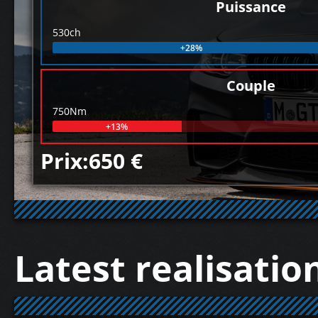
Puissance
530ch
+28%
Couple
750Nm
+13%
Prix:650 €
Latest realisatio