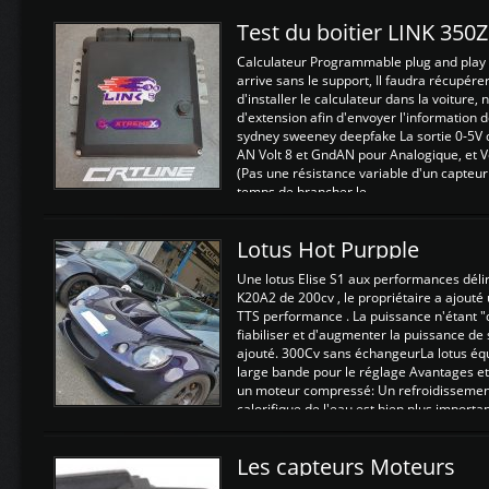
Test du boitier LINK 350
Calculateur Programmable plug and play (
arrive sans le support, Il faudra récupérer
d'installer le calculateur dans la voiture,
d'extension afin d'envoyer l'information d
sydney sweeney deepfake La sortie 0-5V d
AN Volt 8 et GndAN pour Analogique, et Vo
(Pas une résistance variable d'un capteur
temps de brancher le ...
Lotus Hot Purpple
Une lotus Elise S1 aux performances dél
K20A2 de 200cv , le propriétaire a ajouté
TTS performance . La puissance n'étant "
fiabiliser et d'augmenter la puissance de
ajouté. 300Cv sans échangeurLa lotus éq
large bande pour le réglage Avantages et
un moteur compressé: Un refroidissement 
calorifique de l'eau est bien plus importan
Les capteurs Moteurs