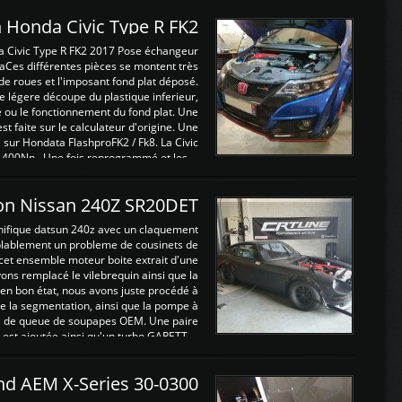
 Honda Civic Type R FK2
a Civic Type R FK2 2017 Pose échangeur
Ces différentes pièces se montent très
de roues et l'imposant fond plat déposé.
légere découpe du plastique inferieur,
e ou le fonctionnement du fond plat. Une
 faite sur le calculateur d'origine. Une
sur Hondata FlashproFK2 / Fk8. La Civic
 400Nn , Une fois reprogrammé et les ...
on Nissan 240Z SR20DET
nifique datsun 240z avec un claquement
blablement un probleme de cousinets de
cet ensemble moteur boite extrait d'une
ns remplacé le vilebrequin ainsi que la
t en bon état, nous avons juste procédé à
 la segmentation, ainsi que la pompe à
ints de queue de soupapes OEM. Une paire
est ajoutée ainsi qu'un turbo GARETT ...
and AEM X-Series 30-0300