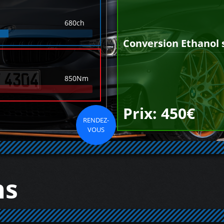
680ch
Conversion Ethanol 
850Nm
Prix: 450€
RENDEZ-
VOUS
ns