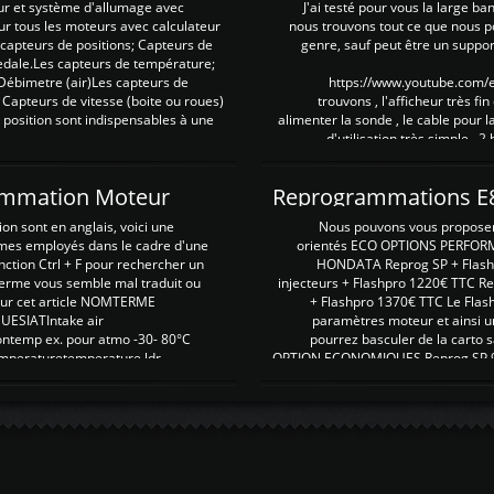
ur et système d'allumage avec
J'ai testé pour vous la large ba
our tous les moteurs avec calculateur
nous trouvons tout ce que nous p
es capteurs de positions; Capteurs de
genre, sauf peut être un suppor
pedale.Les capteurs de température;
Débimetre (air)Les capteurs de
https://www.youtube.com
 Capteurs de vitesse (boite ou roues)
trouvons , l'afficheur très fin
 position sont indispensables à une
alimenter la sonde , le cable pour l
d'utilisation très simple , 2
rammation Moteur
on sont en anglais, voici une
Nous pouvons vous proposer d
rmes employés dans le cadre d'une
orientés ECO OPTIONS PERFOR
nction Ctrl + F pour rechercher un
HONDATA Reprog SP + Flash
erme vous semble mal traduit ou
injecteurs + Flashpro 1220€ TTC R
r sur cet article NOMTERME
+ Flashpro 1370€ TTC Le Flas
SIATIntake air
paramètres moteur et ainsi u
ontemp ex. pour atmo -30- 80°C
pourrez basculer de la carto s
emperaturetemperature ldr
OPTION ECONOMIQUES Reprog SP 98 