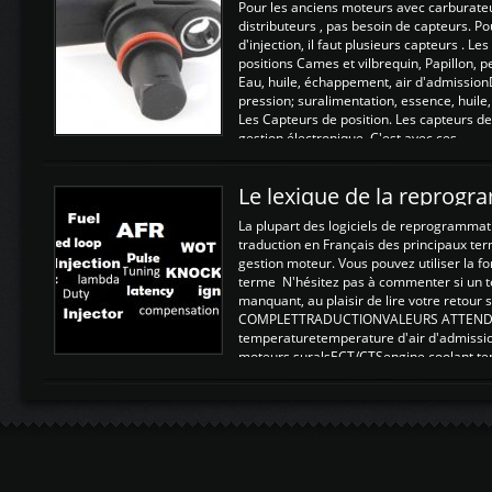
Pour les anciens moteurs avec carburate
distributeurs , pas besoin de capteurs. P
d'injection, il faut plusieurs capteurs . L
positions Cames et vilbrequin, Papillon, 
Eau, huile, échappement, air d'admission
pression; suralimentation, essence, huile,
Les Capteurs de position. Les capteurs de
gestion électronique. C'est avec ces ...
Le lexique de la reprog
La plupart des logiciels de reprogrammati
traduction en Français des principaux te
gestion moteur. Vous pouvez utiliser la fo
terme N'hésitez pas à commenter si un t
manquant, au plaisir de lire votre retou
COMPLETTRADUCTIONVALEURS ATTENDUE
temperaturetemperature d'air d'admissi
moteurs suralsECT/CTSengine coolant t
moteurtemp ex. a froid 80-100°C a ...