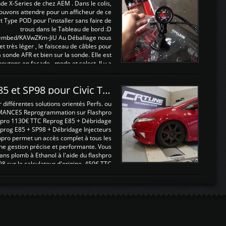
nde X-Series de chez AEM . Dans le colis,
ouvons attendre pour un afficheur de ce
t Type POD pour l'installer sans faire de
trous dans le Tableau de bord :D
/embed/KAVwZKm-JiU Au Déballage nous
 et très léger , le faisceau de câbles pour
a sonde AFR et bien sur la sonde. Elle est
 boutons en façade , mode et select. Il y a
différentes fonctions ...
Reprogrammations E85 et SP98 pour Civic Type R FN2
ifférentes solutions orientés Perfs. ou
MANCES Reprogrammation sur Flashpro
pro 1130€ TTC Reprog E85 + Débridage
eprog E85 + SP98 + Débridage Injecteurs
hpro permet un accès complet à tous les
ne gestion précise et performante. Vous
ans plomb à Ethanol à l'aide du flashpro
sur le calculateur d'origine 450€ TTC
Un gain d'environ 10cv et 15nm ...