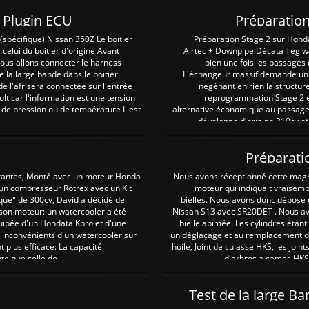
Z Plugin ECU
Préparation
spécifique) Nissan 350Z Le boitier
Préparation Stage 2 sur Hond
 celui du boitier d'origine Avant
Airtec + Downpipe Décata Tegiwa
 nous allons connecter le harness
bien une fois les passages 
e la large bande dans le boitier.
L'échangeur massif demande une 
e l'afr sera connectée sur l'entrée
negénant en rien la structur
lt car l'information est une tension
reprogrammation Stage 2 est
 de pression ou de température Il est
alternative économique au passage 
développe d'origine 310cv et
Préparati
irantes, Monté avec un moteur Honda
Nous avons réceptionné cette mag
 un compresseur Rotrex avec un Kit
moteur qui indiquait vraisem
que" de 300cv, David a décidé de
bielles. Nous avons donc déposé 
 son moteur: un watercooler a été
Nissan S13 avec SR20DET . Nous avo
uipée d'un Hondata Kpro et d'une
bielle abimée. Les cylindres étan
 inconvénients d'un watercooler sur
un déglaçage et au remplacement de
plus efficace: La capacité
huile, Joint de culasse HKS, les jo
te que celle de ...
d'arbres a cames HKS 
Test de la large B