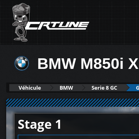
BMW M850i X-
Véhicule
BMW
Serie 8 GC
G
Stage 1