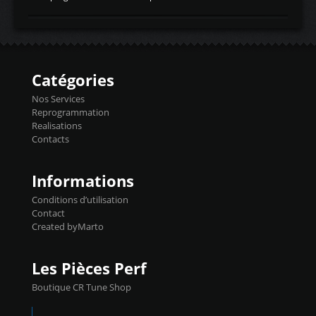
temperaturetemperature d'air
Reprog SP + Flashpro 1130€ TTC Reprog
d'admissiontemp ex. pour atmo -30- 80°C
E85 + Débridage injecteurs + Flashpro
moteurs suralsECT/CTSengine coolant
1220€ TTC Reprog E85 + SP98 + Débridage
temperaturetemperature ldr moteurtemp
Injecteurs + Flashpro 1370€ TTC Le
ex. a froid 80-100°C a ...
Flashpro permet un accès complet à tous
les paramètres moteur et ainsi une gestion
Catégories
précise et performante. Vous pourrez
basculer de la carto sans plomb à Ethanol à
Nos Services
l'aide du flashpro OPTION ECONOMIQUES
Reprogrammation
Reprog SP 98 sur le calculateur d'origine
Realisations
450€ TTC Un gain d'environ 10cv et 15nm
Contacts
...
Informations
Conditions d’utilisation
Contact
Created byMarto
Les Pièces Perf
Boutique CR Tune Shop