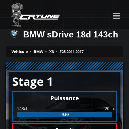
BMW sDrive 18d 143ch
Véhicule
BMW
X3
F25 2011 2017
Stage 1
Puissance
143ch
220ch
+54%