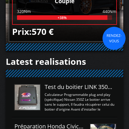
Couple
320Nm
440Nm
+38%
Prix:570 €
RENDEZ-
VOUS
Latest realisations
Test du boitier LINK 350Z Plugin ECU
Calculateur Programmable plug and play
(spécifique) Nissan 350Z Le boitier arrive
sans le support, Il faudra récupérer celui du
boitier d'origine Avant d'installer le
calculateur dans la voiture, nous allons
connecter le harness d'extension afin
d'envoyer l'information de la large bande
Préparation Honda Civic Type R FK2
dans le boitier. sydney sweeney deepfake