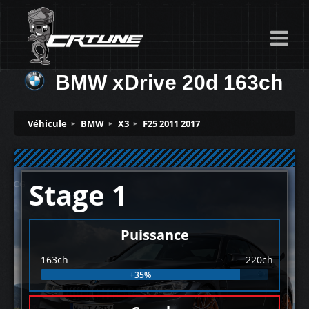
BMW xDrive 20d 163ch
Véhicule
BMW
X3
F25 2011 2017
Stage 1
Puissance
163ch
220ch
+35%