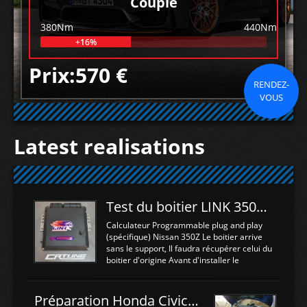
Couple
380Nm
440Nm
+16%
Prix:570 €
RENDEZ-
VOUS
Latest realisations
Test du boitier LINK 350Z Plugin ECU
Calculateur Programmable plug and play
(spécifique) Nissan 350Z Le boitier arrive
sans le support, Il faudra récupérer celui du
boitier d'origine Avant d'installer le
calculateur dans la voiture, nous allons
connecter le harness d'extension afin
d'envoyer l'information de la large bande
Préparation Honda Civic Type R FK2
dans le boitier. sydney sweeney deepfake