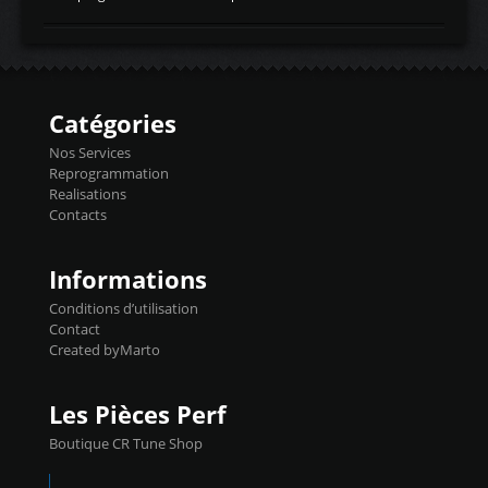
temperaturetemperature d'air
Reprog SP + Flashpro 1130€ TTC Reprog
d'admissiontemp ex. pour atmo -30- 80°C
E85 + Débridage injecteurs + Flashpro
moteurs suralsECT/CTSengine coolant
1220€ TTC Reprog E85 + SP98 + Débridage
temperaturetemperature ldr moteurtemp
Injecteurs + Flashpro 1370€ TTC Le
ex. a froid 80-100°C a ...
Flashpro permet un accès complet à tous
les paramètres moteur et ainsi une gestion
Catégories
précise et performante. Vous pourrez
basculer de la carto sans plomb à Ethanol à
Nos Services
l'aide du flashpro OPTION ECONOMIQUES
Reprogrammation
Reprog SP 98 sur le calculateur d'origine
Realisations
450€ TTC Un gain d'environ 10cv et 15nm
Contacts
...
Informations
Conditions d’utilisation
Contact
Created byMarto
Les Pièces Perf
Boutique CR Tune Shop