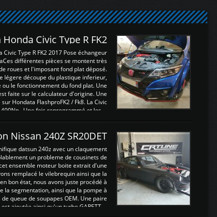
 Honda Civic Type R FK2
a Civic Type R FK2 2017 Pose échangeur
Ces différentes pièces se montent très
de roues et l'imposant fond plat déposé.
légere découpe du plastique inferieur,
e ou le fonctionnement du fond plat. Une
 faite sur le calculateur d'origine. Une
sur Hondata FlashproFK2 / Fk8. La Civic
 400Nn , Une fois reprogrammé et les ...
on Nissan 240Z SR20DET
nifique datsun 240z avec un claquement
blablement un probleme de cousinets de
cet ensemble moteur boite extrait d'une
ns remplacé le vilebrequin ainsi que la
t en bon état, nous avons juste procédé à
 la segmentation, ainsi que la pompe à
ints de queue de soupapes OEM. Une paire
est ajoutée ainsi qu'un turbo GARETT ...