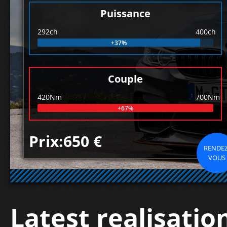
Puissance
292ch
400ch
+37%
Couple
420Nm
700Nm
+67%
Prix:650 €
RENDEZ
VOUS
Latest realisatio