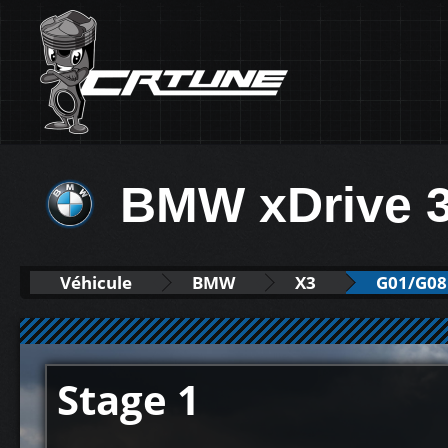
BMW xDrive 
Véhicule
BMW
X3
G01/G08 
Stage 1