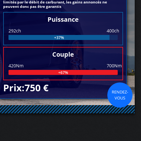
limités par le débit de carburant, les gains annoncés ne
peuvent donc pas être garantis
Puissance
292ch
400ch
+37%
Couple
420Nm
700Nm
+67%
Prix:750 €
RENDEZ-
VOUS