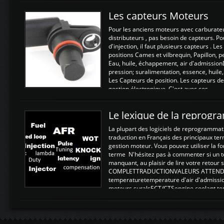
Les capteurs Moteurs
Pour les anciens moteurs avec carburate
distributeurs , pas besoin de capteurs. P
d'injection, il faut plusieurs capteurs . L
positions Cames et vilbrequin, Papillon, 
Eau, huile, échappement, air d'admission
pression; suralimentation, essence, huile,
Les Capteurs de position. Les capteurs de
gestion électronique. C'est avec ces ...
Le lexique de la reprog
La plupart des logiciels de reprogrammati
traduction en Français des principaux te
gestion moteur. Vous pouvez utiliser la fo
terme N'hésitez pas à commenter si un t
manquant, au plaisir de lire votre retou
COMPLETTRADUCTIONVALEURS ATTENDUE
temperaturetemperature d'air d'admissi
moteurs suralsECT/CTSengine coolant t
moteurtemp ex. a froid 80-100°C a ...