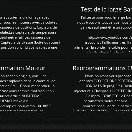
Test de la large B
ur et système d'allumage avec
J'ai testé pour vous la large ba
our tous les moteurs avec calculateur
nous trouvons tout ce que nous p
es capteurs de positions; Capteurs de
genre, sauf peut être un suppor
pedale.Les capteurs de température;
Débimetre (air)Les capteurs de
https://www.youtube.com
 Capteurs de vitesse (boite ou roues)
trouvons , l'afficheur très fin
 position sont indispensables à une
alimenter la sonde , le cable pour l
d'utilisation très simple , 2
rammation Moteur
on sont en anglais, voici une
Nous pouvons vous proposer d
rmes employés dans le cadre d'une
orientés ECO OPTIONS PERFOR
nction Ctrl + F pour rechercher un
HONDATA Reprog SP + Flash
erme vous semble mal traduit ou
injecteurs + Flashpro 1220€ TTC R
r sur cet article NOMTERME
+ Flashpro 1370€ TTC Le Flas
SIATIntake air
paramètres moteur et ainsi u
ontemp ex. pour atmo -30- 80°C
pourrez basculer de la carto s
emperaturetemperature ldr
OPTION ECONOMIQUES Reprog SP 98 