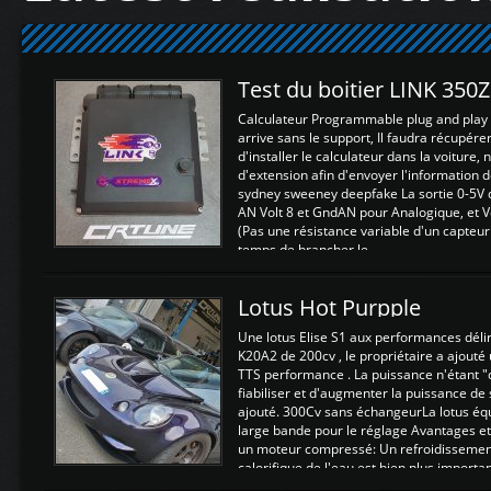
Test du boitier LINK 350
Calculateur Programmable plug and play (
arrive sans le support, Il faudra récupérer
d'installer le calculateur dans la voiture,
d'extension afin d'envoyer l'information d
sydney sweeney deepfake La sortie 0-5V d
AN Volt 8 et GndAN pour Analogique, et Vo
(Pas une résistance variable d'un capteur
temps de brancher le ...
Lotus Hot Purpple
Une lotus Elise S1 aux performances dél
K20A2 de 200cv , le propriétaire a ajouté
TTS performance . La puissance n'étant "
fiabiliser et d'augmenter la puissance de
ajouté. 300Cv sans échangeurLa lotus éq
large bande pour le réglage Avantages et
un moteur compressé: Un refroidissement 
calorifique de l'eau est bien plus importan