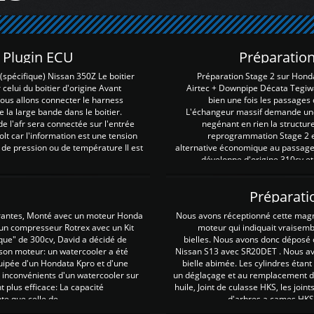
Z Plugin ECU
Préparation
spécifique) Nissan 350Z Le boitier
Préparation Stage 2 sur Hond
 celui du boitier d'origine Avant
Airtec + Downpipe Décata Tegiwa
 nous allons connecter le harness
bien une fois les passages 
e la large bande dans le boitier.
L'échangeur massif demande une 
e l'afr sera connectée sur l'entrée
negénant en rien la structur
lt car l'information est une tension
reprogrammation Stage 2 est
 de pression ou de température Il est
alternative économique au passage 
développe d'origine 310cv et
Préparati
irantes, Monté avec un moteur Honda
Nous avons réceptionné cette mag
 un compresseur Rotrex avec un Kit
moteur qui indiquait vraisem
que" de 300cv, David a décidé de
bielles. Nous avons donc déposé 
 son moteur: un watercooler a été
Nissan S13 avec SR20DET . Nous avo
uipée d'un Hondata Kpro et d'une
bielle abimée. Les cylindres étan
 inconvénients d'un watercooler sur
un déglaçage et au remplacement de
plus efficace: La capacité
huile, Joint de culasse HKS, les jo
te que celle de ...
d'arbres a cames HKS 