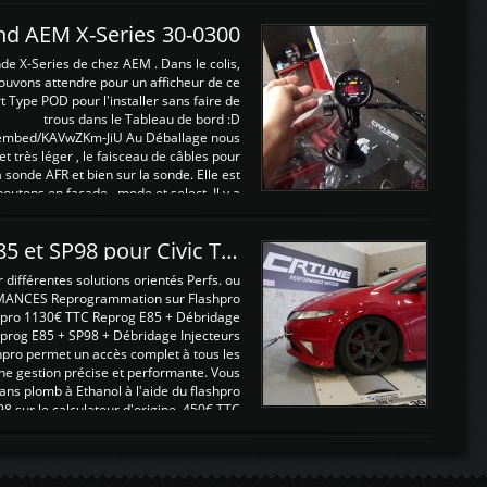
and AEM X-Series 30-0300
nde X-Series de chez AEM . Dans le colis,
ouvons attendre pour un afficheur de ce
t Type POD pour l'installer sans faire de
trous dans le Tableau de bord :D
/embed/KAVwZKm-JiU Au Déballage nous
 et très léger , le faisceau de câbles pour
a sonde AFR et bien sur la sonde. Elle est
 boutons en façade , mode et select. Il y a
différentes fonctions ...
Reprogrammations E85 et SP98 pour Civic Type R FN2
ifférentes solutions orientés Perfs. ou
MANCES Reprogrammation sur Flashpro
pro 1130€ TTC Reprog E85 + Débridage
eprog E85 + SP98 + Débridage Injecteurs
hpro permet un accès complet à tous les
ne gestion précise et performante. Vous
ans plomb à Ethanol à l'aide du flashpro
sur le calculateur d'origine 450€ TTC
Un gain d'environ 10cv et 15nm ...