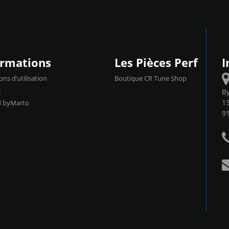
ormations
Les Pièces Perf
I
ons d’utilisation
Boutique CR Tune Shop
t
B
13
d byMarto
9