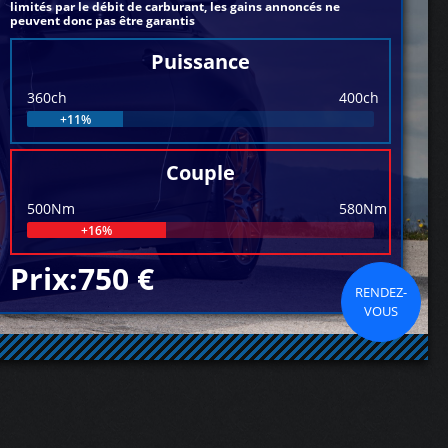
limités par le débit de carburant, les gains annoncés ne
peuvent donc pas être garantis
Puissance
360ch
400ch
+11%
Couple
500Nm
580Nm
+16%
Prix:750 €
RENDEZ-
VOUS