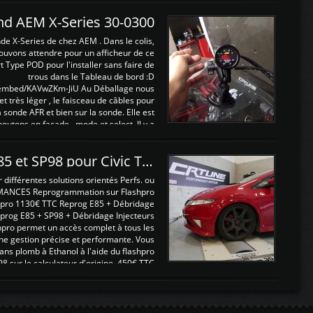
and AEM X-Series 30-0300
nde X-Series de chez AEM . Dans le colis,
ouvons attendre pour un afficheur de ce
t Type POD pour l'installer sans faire de
trous dans le Tableau de bord :D
/embed/KAVwZKm-JiU Au Déballage nous
 et très léger , le faisceau de câbles pour
a sonde AFR et bien sur la sonde. Elle est
 boutons en façade , mode et select. Il y a
différentes fonctions ...
Reprogrammations E85 et SP98 pour Civic Type R FN2
ifférentes solutions orientés Perfs. ou
MANCES Reprogrammation sur Flashpro
pro 1130€ TTC Reprog E85 + Débridage
eprog E85 + SP98 + Débridage Injecteurs
hpro permet un accès complet à tous les
ne gestion précise et performante. Vous
ans plomb à Ethanol à l'aide du flashpro
sur le calculateur d'origine 450€ TTC
Un gain d'environ 10cv et 15nm ...