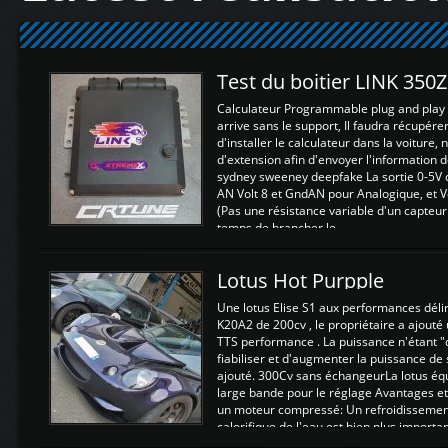
Test du boitier LINK 350
Calculateur Programmable plug and play (
arrive sans le support, Il faudra récupérer
d'installer le calculateur dans la voiture,
d'extension afin d'envoyer l'information d
sydney sweeney deepfake La sortie 0-5V d
AN Volt 8 et GndAN pour Analogique, et Vo
(Pas une résistance variable d'un capteur
temps de brancher le ...
Lotus Hot Purpple
Une lotus Elise S1 aux performances dél
K20A2 de 200cv , le propriétaire a ajouté
TTS performance . La puissance n'étant "
fiabiliser et d'augmenter la puissance de
ajouté. 300Cv sans échangeurLa lotus éq
large bande pour le réglage Avantages et
un moteur compressé: Un refroidissement 
calorifique de l'eau est bien plus importan