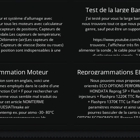
Test de la large B
ur et système d'allumage avec
J'ai testé pour vous la large ba
our tous les moteurs avec calculateur
nous trouvons tout ce que nous p
es capteurs de positions; Capteurs de
genre, sauf peut être un suppor
pedale.Les capteurs de température;
Débimetre (air)Les capteurs de
https://www.youtube.com
 Capteurs de vitesse (boite ou roues)
trouvons , l'afficheur très fin
 position sont indispensables à une
alimenter la sonde , le cable pour l
d'utilisation très simple , 2
rammation Moteur
on sont en anglais, voici une
Nous pouvons vous proposer d
rmes employés dans le cadre d'une
orientés ECO OPTIONS PERFOR
nction Ctrl + F pour rechercher un
HONDATA Reprog SP + Flash
erme vous semble mal traduit ou
injecteurs + Flashpro 1220€ TTC R
r sur cet article NOMTERME
+ Flashpro 1370€ TTC Le Flas
SIATIntake air
paramètres moteur et ainsi u
ontemp ex. pour atmo -30- 80°C
pourrez basculer de la carto s
emperaturetemperature ldr
OPTION ECONOMIQUES Reprog SP 98 