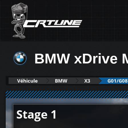
BMW xDrive 
Véhicule
BMW
X3
G01/G08 
Stage 1