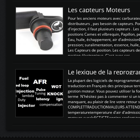
Les capteurs Moteurs
Pour les anciens moteurs avec carburate
distributeurs , pas besoin de capteurs. P
d'injection, il faut plusieurs capteurs . L
positions Cames et vilbrequin, Papillon, 
Eau, huile, échappement, air d'admission
pression; suralimentation, essence, huile,
Les Capteurs de position. Les capteurs de
gestion électronique. C'est avec ces ...
Le lexique de la reprog
La plupart des logiciels de reprogrammati
traduction en Français des principaux te
gestion moteur. Vous pouvez utiliser la fo
terme N'hésitez pas à commenter si un t
manquant, au plaisir de lire votre retou
COMPLETTRADUCTIONVALEURS ATTENDUE
temperaturetemperature d'air d'admissi
moteurs suralsECT/CTSengine coolant t
moteurtemp ex. a froid 80-100°C a ...