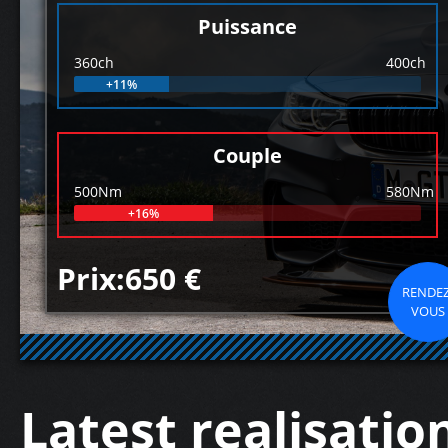
Puissance
360ch
400ch
+11%
Couple
500Nm
580Nm
+16%
Prix:650 €
RENDEZ
VOUS
Latest realisatio