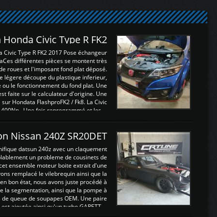
 Honda Civic Type R FK2
a Civic Type R FK2 2017 Pose échangeur
Ces différentes pièces se montent très
de roues et l'imposant fond plat déposé.
légere découpe du plastique inferieur,
e ou le fonctionnement du fond plat. Une
 faite sur le calculateur d'origine. Une
sur Hondata FlashproFK2 / Fk8. La Civic
 400Nn , Une fois reprogrammé et les ...
on Nissan 240Z SR20DET
nifique datsun 240z avec un claquement
blablement un probleme de cousinets de
cet ensemble moteur boite extrait d'une
ns remplacé le vilebrequin ainsi que la
t en bon état, nous avons juste procédé à
 la segmentation, ainsi que la pompe à
ints de queue de soupapes OEM. Une paire
est ajoutée ainsi qu'un turbo GARETT ...