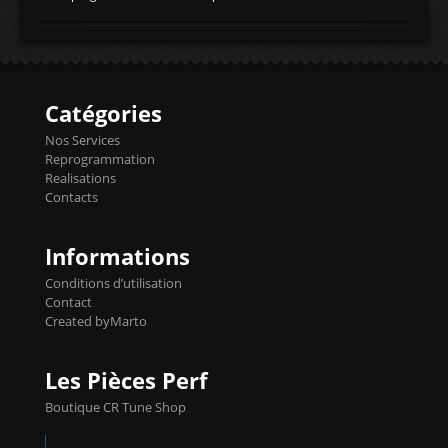
temperaturetemperature d'air
Reprog SP + Flashpro 1130€ TTC Reprog
d'admissiontemp ex. pour atmo -30- 80°C
E85 + Débridage injecteurs + Flashpro
moteurs suralsECT/CTSengine coolant
1220€ TTC Reprog E85 + SP98 + Débridage
temperaturetemperature ldr moteurtemp
Injecteurs + Flashpro 1370€ TTC Le
ex. a froid 80-100°C a ...
Flashpro permet un accès complet à tous
les paramètres moteur et ainsi une gestion
Catégories
précise et performante. Vous pourrez
basculer de la carto sans plomb à Ethanol à
Nos Services
l'aide du flashpro OPTION ECONOMIQUES
Reprogrammation
Reprog SP 98 sur le calculateur d'origine
Realisations
450€ TTC Un gain d'environ 10cv et 15nm
Contacts
...
Informations
Conditions d’utilisation
Contact
Created byMarto
Les Pièces Perf
Boutique CR Tune Shop