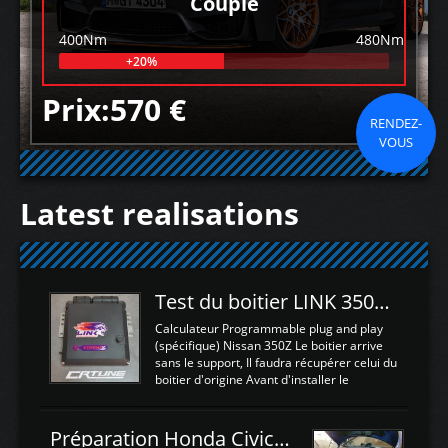
Couple
400Nm
480Nm
+20%
Prix:570 €
RENDEZ-
VOUS
Latest realisations
Test du boitier LINK 350Z Plugin ECU
Calculateur Programmable plug and play
(spécifique) Nissan 350Z Le boitier arrive
sans le support, Il faudra récupérer celui du
boitier d'origine Avant d'installer le
calculateur dans la voiture, nous allons
connecter le harness d'extension afin
d'envoyer l'information de la large bande
Préparation Honda Civic Type R FK2
dans le boitier. sydney sweeney deepfake