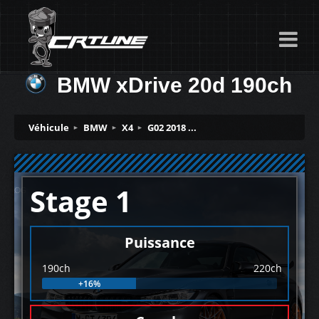
BMW xDrive 20d 190ch
Véhicule
BMW
X4
G02 2018 ...
Stage 1
Puissance
190ch
220ch
+16%