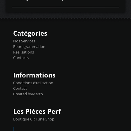
temperaturetemperature d'air
Reprog SP + Flashpro 1130€ TTC Reprog
d'admissiontemp ex. pour atmo -30- 80°C
E85 + Débridage injecteurs + Flashpro
moteurs suralsECT/CTSengine coolant
1220€ TTC Reprog E85 + SP98 + Débridage
temperaturetemperature ldr moteurtemp
Injecteurs + Flashpro 1370€ TTC Le
ex. a froid 80-100°C a ...
Flashpro permet un accès complet à tous
les paramètres moteur et ainsi une gestion
Catégories
précise et performante. Vous pourrez
basculer de la carto sans plomb à Ethanol à
Nos Services
l'aide du flashpro OPTION ECONOMIQUES
Reprogrammation
Reprog SP 98 sur le calculateur d'origine
Realisations
450€ TTC Un gain d'environ 10cv et 15nm
Contacts
...
Informations
Conditions d’utilisation
Contact
Created byMarto
Les Pièces Perf
Boutique CR Tune Shop