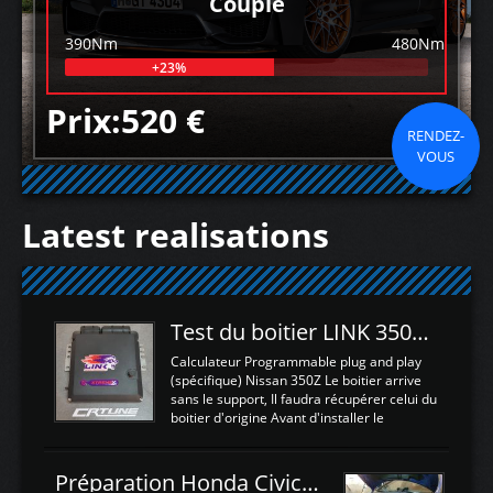
Couple
390Nm
480Nm
+23%
Prix:520 €
RENDEZ-
VOUS
Latest realisations
Test du boitier LINK 350Z Plugin ECU
Calculateur Programmable plug and play
(spécifique) Nissan 350Z Le boitier arrive
sans le support, Il faudra récupérer celui du
boitier d'origine Avant d'installer le
calculateur dans la voiture, nous allons
connecter le harness d'extension afin
d'envoyer l'information de la large bande
Préparation Honda Civic Type R FK2
dans le boitier. sydney sweeney deepfake