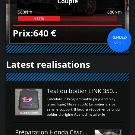
Couple
580Nm
680Nm
+17%
Prix:640 €
RENDEZ-
VOUS
Latest realisations
Test du boitier LINK 350Z Plugin ECU
Calculateur Programmable plug and play
(spécifique) Nissan 350Z Le boitier arrive
sans le support, Il faudra récupérer celui du
boitier d'origine Avant d'installer le
calculateur dans la voiture, nous allons
connecter le harness d'extension afin
d'envoyer l'information de la large bande
Préparation Honda Civic Type R FK2
dans le boitier. sydney sweeney deepfake