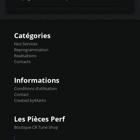
temperaturetemperature d'air
Reprog SP + Flashpro 1130€ TTC Reprog
d'admissiontemp ex. pour atmo -30- 80°C
E85 + Débridage injecteurs + Flashpro
moteurs suralsECT/CTSengine coolant
1220€ TTC Reprog E85 + SP98 + Débridage
temperaturetemperature ldr moteurtemp
Injecteurs + Flashpro 1370€ TTC Le
ex. a froid 80-100°C a ...
Flashpro permet un accès complet à tous
les paramètres moteur et ainsi une gestion
Catégories
précise et performante. Vous pourrez
basculer de la carto sans plomb à Ethanol à
Nos Services
l'aide du flashpro OPTION ECONOMIQUES
Reprogrammation
Reprog SP 98 sur le calculateur d'origine
Realisations
450€ TTC Un gain d'environ 10cv et 15nm
Contacts
...
Informations
Conditions d’utilisation
Contact
Created byMarto
Les Pièces Perf
Boutique CR Tune Shop