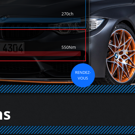
270ch
550Nm
RENDEZ-
VOUS
ns