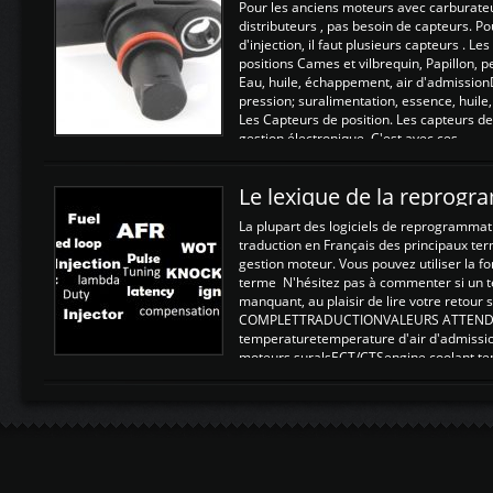
Pour les anciens moteurs avec carburate
distributeurs , pas besoin de capteurs. P
d'injection, il faut plusieurs capteurs . L
positions Cames et vilbrequin, Papillon, 
Eau, huile, échappement, air d'admission
pression; suralimentation, essence, huile,
Les Capteurs de position. Les capteurs de
gestion électronique. C'est avec ces ...
Le lexique de la reprog
La plupart des logiciels de reprogrammati
traduction en Français des principaux te
gestion moteur. Vous pouvez utiliser la fo
terme N'hésitez pas à commenter si un t
manquant, au plaisir de lire votre retou
COMPLETTRADUCTIONVALEURS ATTENDUE
temperaturetemperature d'air d'admissi
moteurs suralsECT/CTSengine coolant t
moteurtemp ex. a froid 80-100°C a ...