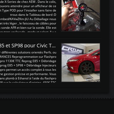
nde X-Series de chez AEM . Dans le colis,
ouvons attendre pour un afficheur de ce
t Type POD pour l'installer sans faire de
trous dans le Tableau de bord :D
/embed/KAVwZKm-JiU Au Déballage nous
 et très léger , le faisceau de câbles pour
a sonde AFR et bien sur la sonde. Elle est
 boutons en façade , mode et select. Il y a
différentes fonctions ...
Reprogrammations E85 et SP98 pour Civic Type R FN2
ifférentes solutions orientés Perfs. ou
MANCES Reprogrammation sur Flashpro
pro 1130€ TTC Reprog E85 + Débridage
eprog E85 + SP98 + Débridage Injecteurs
hpro permet un accès complet à tous les
ne gestion précise et performante. Vous
ans plomb à Ethanol à l'aide du flashpro
sur le calculateur d'origine 450€ TTC
Un gain d'environ 10cv et 15nm ...