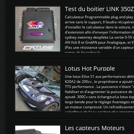
Test du boitier LINK 350
Calculateur Programmable plug and play (
arrive sans le support, Il faudra récupérer
d'installer le calculateur dans la voiture,
d'extension afin d'envoyer l'information d
sydney sweeney deepfake La sortie 0-5V d
AN Volt 8 et GndAN pour Analogique, et Vo
(Pas une résistance variable d'un capteur
temps de brancher le ...
Lotus Hot Purpple
Une lotus Elise S1 aux performances dél
K20A2 de 200cv , le propriétaire a ajouté
TTS performance . La puissance n'étant "
fiabiliser et d'augmenter la puissance de
ajouté. 300Cv sans échangeurLa lotus éq
large bande pour le réglage Avantages et
un moteur compressé: Un refroidissement 
calorifique de l'eau est bien plus importan
Les capteurs Moteurs