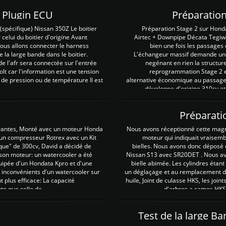
Z Plugin ECU
Préparation
spécifique) Nissan 350Z Le boitier
Préparation Stage 2 sur Hond
 celui du boitier d'origine Avant
Airtec + Downpipe Décata Tegiwa
 nous allons connecter le harness
bien une fois les passages 
e la large bande dans le boitier.
L'échangeur massif demande une 
e l'afr sera connectée sur l'entrée
negénant en rien la structur
lt car l'information est une tension
reprogrammation Stage 2 est
 de pression ou de température Il est
alternative économique au passage 
développe d'origine 310cv et
Préparati
irantes, Monté avec un moteur Honda
Nous avons réceptionné cette mag
 un compresseur Rotrex avec un Kit
moteur qui indiquait vraisem
que" de 300cv, David a décidé de
bielles. Nous avons donc déposé 
 son moteur: un watercooler a été
Nissan S13 avec SR20DET . Nous avo
uipée d'un Hondata Kpro et d'une
bielle abimée. Les cylindres étan
 inconvénients d'un watercooler sur
un déglaçage et au remplacement de
plus efficace: La capacité
huile, Joint de culasse HKS, les jo
te que celle de ...
d'arbres a cames HKS 
Test de la large B