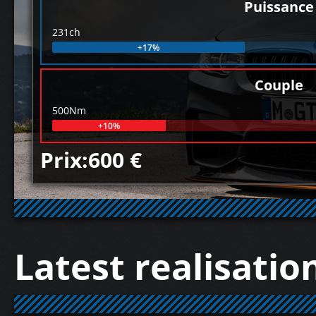
Puissance
231ch
+17%
Couple
500Nm
+10%
Prix:600 €
Latest realisatio