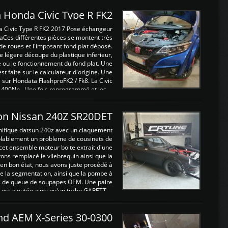
 Honda Civic Type R FK2
a Civic Type R FK2 2017 Pose échangeur
Ces différentes pièces se montent très
de roues et l'imposant fond plat déposé.
légere découpe du plastique inferieur,
e ou le fonctionnement du fond plat. Une
 faite sur le calculateur d'origine. Une
sur Hondata FlashproFK2 / Fk8. La Civic
 400Nn , Une fois reprogrammé et les ...
on Nissan 240Z SR20DET
nifique datsun 240z avec un claquement
blablement un probleme de cousinets de
cet ensemble moteur boite extrait d'une
ns remplacé le vilebrequin ainsi que la
t en bon état, nous avons juste procédé à
 la segmentation, ainsi que la pompe à
ints de queue de soupapes OEM. Une paire
est ajoutée ainsi qu'un turbo GARETT ...
and AEM X-Series 30-0300