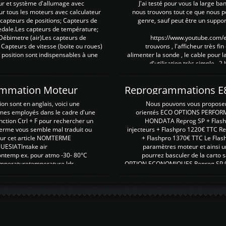
ur et système d'allumage avec
J'ai testé pour vous la large ba
our tous les moteurs avec calculateur
nous trouvons tout ce que nous p
es capteurs de positions; Capteurs de
genre, sauf peut être un suppor
pedale.Les capteurs de température;
Débimetre (air)Les capteurs de
https://www.youtube.com
 Capteurs de vitesse (boite ou roues)
trouvons , l'afficheur très fin
 position sont indispensables à une
alimenter la sonde , le cable pour l
d'utilisation très simple , 2
rammation Moteur
on sont en anglais, voici une
Nous pouvons vous proposer d
rmes employés dans le cadre d'une
orientés ECO OPTIONS PERFOR
nction Ctrl + F pour rechercher un
HONDATA Reprog SP + Flash
erme vous semble mal traduit ou
injecteurs + Flashpro 1220€ TTC R
r sur cet article NOMTERME
+ Flashpro 1370€ TTC Le Flas
SIATIntake air
paramètres moteur et ainsi u
ontemp ex. pour atmo -30- 80°C
pourrez basculer de la carto s
emperaturetemperature ldr
OPTION ECONOMIQUES Reprog SP 98 