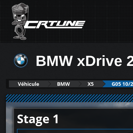
BMW xDrive 
Véhicule
BMW
X5
G05 10/2
Stage 1