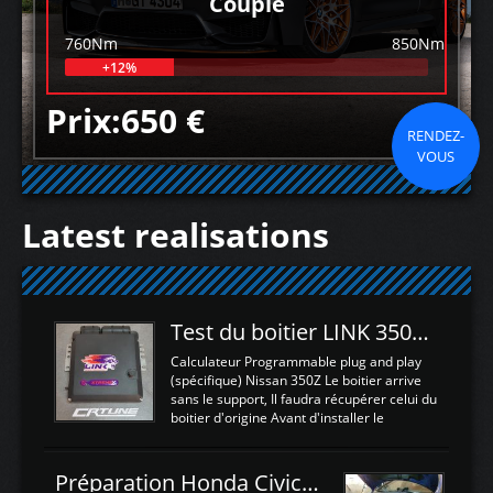
Couple
760Nm
850Nm
+12%
Prix:650 €
RENDEZ-
VOUS
Latest realisations
Test du boitier LINK 350Z Plugin ECU
Calculateur Programmable plug and play
(spécifique) Nissan 350Z Le boitier arrive
sans le support, Il faudra récupérer celui du
boitier d'origine Avant d'installer le
calculateur dans la voiture, nous allons
connecter le harness d'extension afin
d'envoyer l'information de la large bande
Préparation Honda Civic Type R FK2
dans le boitier. sydney sweeney deepfake