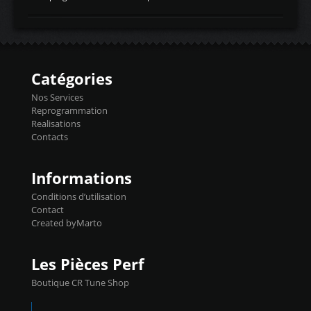
temperaturetemperature d'air
Reprog SP + Flashpro 1130€ TTC Reprog
d'admissiontemp ex. pour atmo -30- 80°C
E85 + Débridage injecteurs + Flashpro
moteurs suralsECT/CTSengine coolant
1220€ TTC Reprog E85 + SP98 + Débridage
temperaturetemperature ldr moteurtemp
Injecteurs + Flashpro 1370€ TTC Le
ex. a froid 80-100°C a ...
Flashpro permet un accès complet à tous
les paramètres moteur et ainsi une gestion
Catégories
précise et performante. Vous pourrez
basculer de la carto sans plomb à Ethanol à
Nos Services
l'aide du flashpro OPTION ECONOMIQUES
Reprogrammation
Reprog SP 98 sur le calculateur d'origine
Realisations
450€ TTC Un gain d'environ 10cv et 15nm
Contacts
...
Informations
Conditions d’utilisation
Contact
Created byMarto
Les Pièces Perf
Boutique CR Tune Shop