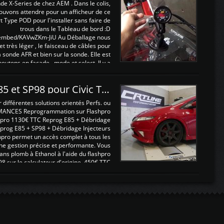
nde X-Series de chez AEM . Dans le colis,
ouvons attendre pour un afficheur de ce
t Type POD pour l'installer sans faire de
trous dans le Tableau de bord :D
/embed/KAVwZKm-JiU Au Déballage nous
 et très léger , le faisceau de câbles pour
a sonde AFR et bien sur la sonde. Elle est
 boutons en façade , mode et select. Il y a
différentes fonctions ...
Reprogrammations E85 et SP98 pour Civic Type R FN2
ifférentes solutions orientés Perfs. ou
MANCES Reprogrammation sur Flashpro
pro 1130€ TTC Reprog E85 + Débridage
eprog E85 + SP98 + Débridage Injecteurs
hpro permet un accès complet à tous les
ne gestion précise et performante. Vous
ans plomb à Ethanol à l'aide du flashpro
sur le calculateur d'origine 450€ TTC
Un gain d'environ 10cv et 15nm ...