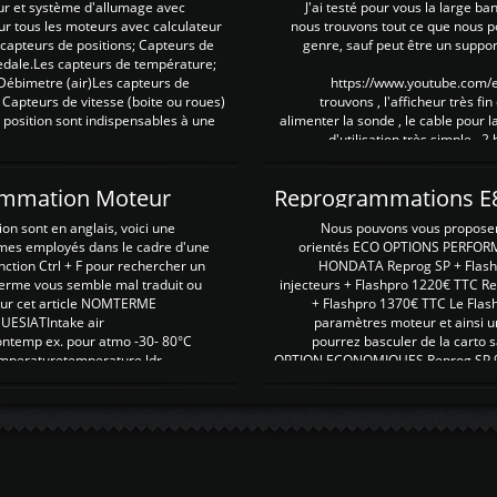
ur et système d'allumage avec
J'ai testé pour vous la large ba
our tous les moteurs avec calculateur
nous trouvons tout ce que nous p
es capteurs de positions; Capteurs de
genre, sauf peut être un suppor
pedale.Les capteurs de température;
Débimetre (air)Les capteurs de
https://www.youtube.com
 Capteurs de vitesse (boite ou roues)
trouvons , l'afficheur très fin
 position sont indispensables à une
alimenter la sonde , le cable pour l
d'utilisation très simple , 2
rammation Moteur
on sont en anglais, voici une
Nous pouvons vous proposer d
rmes employés dans le cadre d'une
orientés ECO OPTIONS PERFOR
nction Ctrl + F pour rechercher un
HONDATA Reprog SP + Flash
erme vous semble mal traduit ou
injecteurs + Flashpro 1220€ TTC R
r sur cet article NOMTERME
+ Flashpro 1370€ TTC Le Flas
SIATIntake air
paramètres moteur et ainsi u
ontemp ex. pour atmo -30- 80°C
pourrez basculer de la carto s
emperaturetemperature ldr
OPTION ECONOMIQUES Reprog SP 98 