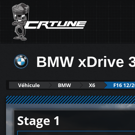
BMW xDrive 
Véhicule
BMW
X6
F16 12/2
Stage 1