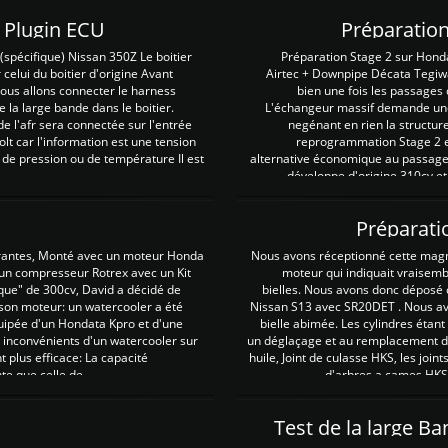
Z Plugin ECU
Préparation
spécifique) Nissan 350Z Le boitier
Préparation Stage 2 sur Hond
 celui du boitier d'origine Avant
Airtec + Downpipe Décata Tegiwa
 nous allons connecter le harness
bien une fois les passages 
e la large bande dans le boitier.
L'échangeur massif demande une 
e l'afr sera connectée sur l'entrée
negénant en rien la structur
lt car l'information est une tension
reprogrammation Stage 2 est
 de pression ou de température Il est
alternative économique au passage 
développe d'origine 310cv et
Préparati
irantes, Monté avec un moteur Honda
Nous avons réceptionné cette mag
 un compresseur Rotrex avec un Kit
moteur qui indiquait vraisem
que" de 300cv, David a décidé de
bielles. Nous avons donc déposé 
 son moteur: un watercooler a été
Nissan S13 avec SR20DET . Nous avo
uipée d'un Hondata Kpro et d'une
bielle abimée. Les cylindres étan
 inconvénients d'un watercooler sur
un déglaçage et au remplacement de
plus efficace: La capacité
huile, Joint de culasse HKS, les jo
te que celle de ...
d'arbres a cames HKS 
Test de la large B