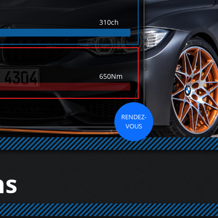
310ch
650Nm
RENDEZ-
VOUS
ns