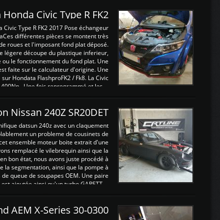
 Honda Civic Type R FK2
a Civic Type R FK2 2017 Pose échangeur
Ces différentes pièces se montent très
de roues et l'imposant fond plat déposé.
légere découpe du plastique inferieur,
e ou le fonctionnement du fond plat. Une
 faite sur le calculateur d'origine. Une
sur Hondata FlashproFK2 / Fk8. La Civic
 400Nn , Une fois reprogrammé et les ...
on Nissan 240Z SR20DET
nifique datsun 240z avec un claquement
blablement un probleme de cousinets de
cet ensemble moteur boite extrait d'une
ns remplacé le vilebrequin ainsi que la
t en bon état, nous avons juste procédé à
 la segmentation, ainsi que la pompe à
ints de queue de soupapes OEM. Une paire
est ajoutée ainsi qu'un turbo GARETT ...
and AEM X-Series 30-0300