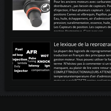
Pour les anciens moteurs avec carburate
distributeurs , pas besoin de capteurs. P
d'injection, il faut plusieurs capteurs . L
positions Cames et vilbrequin, Papillon, 
Eau, huile, échappement, air d'admission
pression; suralimentation, essence, huile,
Les Capteurs de position. Les capteurs de
gestion électronique. C'est avec ces ...
Le lexique de la reprog
La plupart des logiciels de reprogrammati
traduction en Français des principaux te
gestion moteur. Vous pouvez utiliser la fo
terme N'hésitez pas à commenter si un t
manquant, au plaisir de lire votre retou
COMPLETTRADUCTIONVALEURS ATTENDUE
temperaturetemperature d'air d'admissi
moteurs suralsECT/CTSengine coolant t
moteurtemp ex. a froid 80-100°C a ...