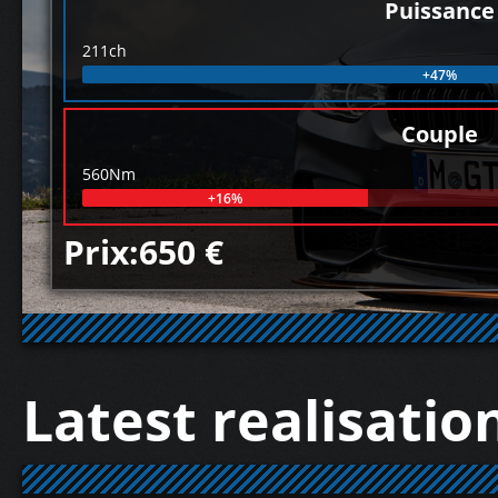
Puissance
211ch
+47%
Couple
560Nm
+16%
Prix:650 €
Latest realisatio