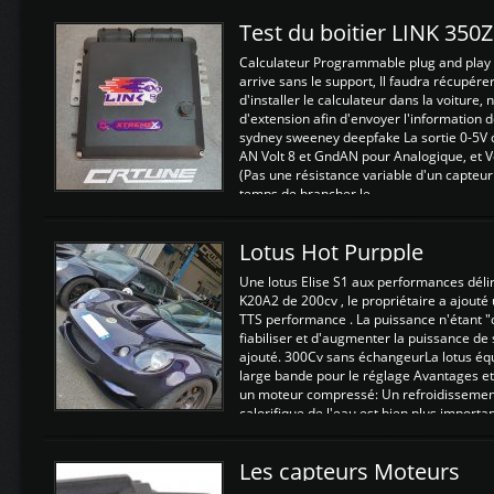
Test du boitier LINK 350
Calculateur Programmable plug and play (
arrive sans le support, Il faudra récupérer
d'installer le calculateur dans la voiture,
d'extension afin d'envoyer l'information d
sydney sweeney deepfake La sortie 0-5V d
AN Volt 8 et GndAN pour Analogique, et Vo
(Pas une résistance variable d'un capteur
temps de brancher le ...
Lotus Hot Purpple
Une lotus Elise S1 aux performances dél
K20A2 de 200cv , le propriétaire a ajouté
TTS performance . La puissance n'étant "
fiabiliser et d'augmenter la puissance de
ajouté. 300Cv sans échangeurLa lotus éq
large bande pour le réglage Avantages et
un moteur compressé: Un refroidissement 
calorifique de l'eau est bien plus importan
Les capteurs Moteurs