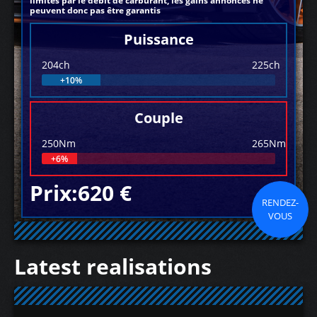
limités par le débit de carburant, les gains annoncés ne
peuvent donc pas être garantis
Puissance
204ch
225ch
+10%
Couple
250Nm
265Nm
+6%
Prix:620 €
RENDEZ-
VOUS
Latest realisations