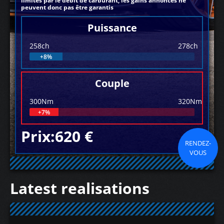
limités par le débit de carburant, les gains annoncés ne
peuvent donc pas être garantis
Puissance
258ch
278ch
+8%
Couple
300Nm
320Nm
+7%
Prix:620 €
RENDEZ-
VOUS
Latest realisations