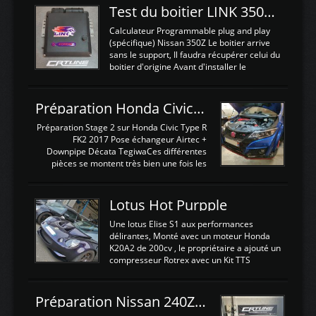
Test du boitier LINK 350Z Plugin ECU
Calculateur Programmable plug and play
(spécifique) Nissan 350Z Le boitier arrive
sans le support, Il faudra récupérer celui du
boitier d'origine Avant d'installer le
calculateur dans la voiture, nous allons
connecter le harness d'extension afin
d'envoyer l'information de la large bande
Préparation Honda Civic Type R FK2
dans le boitier. sydney sweeney deepfake
La sortie 0-5V de l'afr sera connectée sur
Préparation Stage 2 sur Honda Civic Type R
l'entrée AN Volt 8 et GndAN pour
FK2 2017 Pose échangeur Airtec +
Analogique, et Volt car l'information est une
Downpipe Décata TegiwaCes différentes
tension (Pas une résistance variable d'un
pièces se montent très bien une fois les
capteur de pression ou de température Il
passages de roues et l'imposant fond plat
est temps de brancher le ...
déposé. L'échangeur massif demande une
légere découpe du plastique inferieur,
Lotus Hot Purpple
negénant en rien la structure ou le
fonctionnement du fond plat. Une
Une lotus Elise S1 aux performances
reprogrammation Stage 2 est faite sur le
délirantes, Monté avec un moteur Honda
calculateur d'origine. Une alternative
K20A2 de 200cv , le propriétaire a ajouté un
économique au passage sur Hondata
compresseur Rotrex avec un Kit TTS
FlashproFK2 / Fk8. La Civic développe
performance . La puissance n'étant "que"
d'origine 310cv et 400Nn , Une fois
de 300cv, David a décidé de fiabiliser et
reprogrammé et les ...
d'augmenter la puissance de son moteur:
Préparation Nissan 240Z SR20DET
un watercooler a été ajouté. 300Cv sans