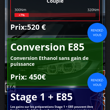
Couple
300Nm
320Nm
+7%
Prix:520 €
RENDEZ-
VOUS
Conversion E85
Conversion Ethanol sans gain de
puissance
Prix: 450€
RENDEZ-
VOUS
Stage 1 + E85
Les gains sur les préparations Stage 1 + E85 peuvent être