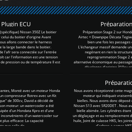
Z Plugin ECU
Préparation
spécifique) Nissan 350Z Le boitier
Préparation Stage 2 sur Hond
 celui du boitier d'origine Avant
Airtec + Downpipe Décata Tegiwa
 nous allons connecter le harness
bien une fois les passages 
e la large bande dans le boitier.
L'échangeur massif demande une 
e l'afr sera connectée sur l'entrée
negénant en rien la structur
lt car l'information est une tension
reprogrammation Stage 2 est
 de pression ou de température Il est
alternative économique au passage 
développe d'origine 310cv et
Préparati
irantes, Monté avec un moteur Honda
Nous avons réceptionné cette mag
 un compresseur Rotrex avec un Kit
moteur qui indiquait vraisem
que" de 300cv, David a décidé de
bielles. Nous avons donc déposé 
 son moteur: un watercooler a été
Nissan S13 avec SR20DET . Nous avo
uipée d'un Hondata Kpro et d'une
bielle abimée. Les cylindres étan
 inconvénients d'un watercooler sur
un déglaçage et au remplacement de
plus efficace: La capacité
huile, Joint de culasse HKS, les jo
te que celle de ...
d'arbres a cames HKS 