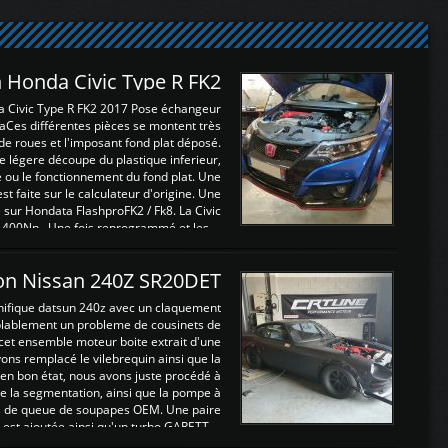
 Honda Civic Type R FK2
a Civic Type R FK2 2017 Pose échangeur
Ces différentes pièces se montent très
de roues et l'imposant fond plat déposé.
légere découpe du plastique inferieur,
e ou le fonctionnement du fond plat. Une
 faite sur le calculateur d'origine. Une
sur Hondata FlashproFK2 / Fk8. La Civic
 400Nn , Une fois reprogrammé et les ...
on Nissan 240Z SR20DET
nifique datsun 240z avec un claquement
blablement un probleme de cousinets de
cet ensemble moteur boite extrait d'une
ns remplacé le vilebrequin ainsi que la
t en bon état, nous avons juste procédé à
 la segmentation, ainsi que la pompe à
ints de queue de soupapes OEM. Une paire
est ajoutée ainsi qu'un turbo GARETT ...