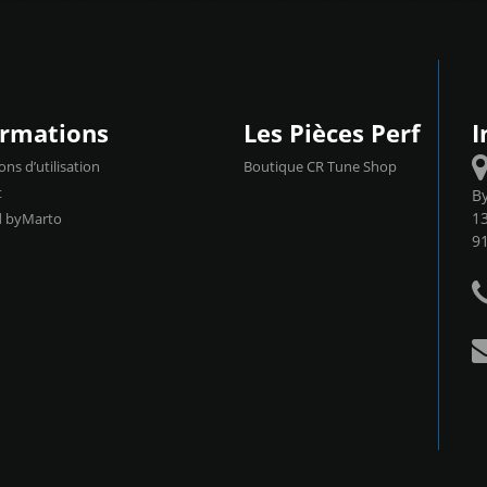
ormations
Les Pièces Perf
I
ons d’utilisation
Boutique CR Tune Shop
t
B
13
d byMarto
9