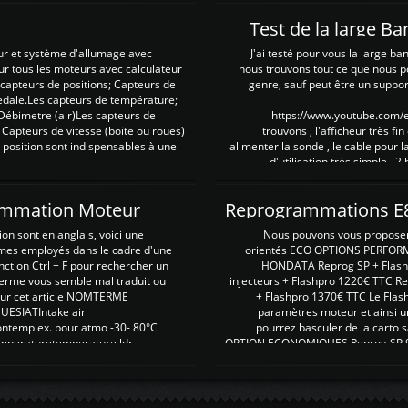
Test de la large B
ur et système d'allumage avec
J'ai testé pour vous la large ba
our tous les moteurs avec calculateur
nous trouvons tout ce que nous p
es capteurs de positions; Capteurs de
genre, sauf peut être un suppor
pedale.Les capteurs de température;
Débimetre (air)Les capteurs de
https://www.youtube.com
 Capteurs de vitesse (boite ou roues)
trouvons , l'afficheur très fin
 position sont indispensables à une
alimenter la sonde , le cable pour l
d'utilisation très simple , 2
rammation Moteur
on sont en anglais, voici une
Nous pouvons vous proposer d
rmes employés dans le cadre d'une
orientés ECO OPTIONS PERFOR
nction Ctrl + F pour rechercher un
HONDATA Reprog SP + Flash
erme vous semble mal traduit ou
injecteurs + Flashpro 1220€ TTC R
r sur cet article NOMTERME
+ Flashpro 1370€ TTC Le Flas
SIATIntake air
paramètres moteur et ainsi u
ontemp ex. pour atmo -30- 80°C
pourrez basculer de la carto s
emperaturetemperature ldr
OPTION ECONOMIQUES Reprog SP 98 