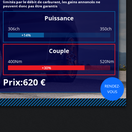
limités par le débit de carburant, les gains annoncés ne
peuvent donc pas être garantis
Puissance
306ch
350ch
+14%
Couple
400Nm
520Nm
+30%
Prix:620 €
RENDEZ-
VOUS