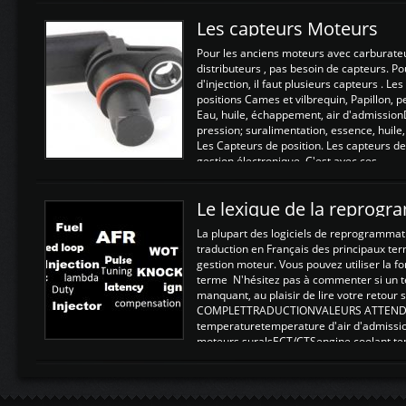
Les capteurs Moteurs
Pour les anciens moteurs avec carburate
distributeurs , pas besoin de capteurs. P
d'injection, il faut plusieurs capteurs . L
positions Cames et vilbrequin, Papillon, 
Eau, huile, échappement, air d'admission
pression; suralimentation, essence, huile,
Les Capteurs de position. Les capteurs de
gestion électronique. C'est avec ces ...
Le lexique de la reprog
La plupart des logiciels de reprogrammati
traduction en Français des principaux te
gestion moteur. Vous pouvez utiliser la fo
terme N'hésitez pas à commenter si un t
manquant, au plaisir de lire votre retou
COMPLETTRADUCTIONVALEURS ATTENDUE
temperaturetemperature d'air d'admissi
moteurs suralsECT/CTSengine coolant t
moteurtemp ex. a froid 80-100°C a ...