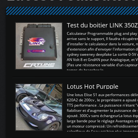
Test du boitier LINK 350
Calculateur Programmable plug and play (
arrive sans le support, Il faudra récupérer
d'installer le calculateur dans la voiture,
d'extension afin d'envoyer l'information d
sydney sweeney deepfake La sortie 0-5V d
AN Volt 8 et GndAN pour Analogique, et Vo
(Pas une résistance variable d'un capteur
temps de brancher le ...
Lotus Hot Purpple
Une lotus Elise S1 aux performances dél
K20A2 de 200cv , le propriétaire a ajouté
TTS performance . La puissance n'étant "
fiabiliser et d'augmenter la puissance de
ajouté. 300Cv sans échangeurLa lotus éq
large bande pour le réglage Avantages et
un moteur compressé: Un refroidissement 
calorifique de l'eau est bien plus importan