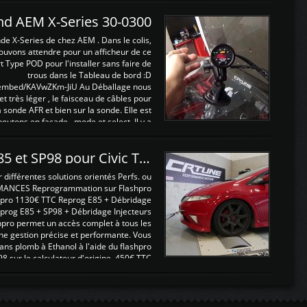
and AEM X-Series 30-0300
nde X-Series de chez AEM . Dans le colis,
ouvons attendre pour un afficheur de ce
t Type POD pour l'installer sans faire de
trous dans le Tableau de bord :D
/embed/KAVwZKm-JiU Au Déballage nous
 et très léger , le faisceau de câbles pour
a sonde AFR et bien sur la sonde. Elle est
 boutons en façade , mode et select. Il y a
différentes fonctions ...
Reprogrammations E85 et SP98 pour Civic Type R FN2
ifférentes solutions orientés Perfs. ou
MANCES Reprogrammation sur Flashpro
pro 1130€ TTC Reprog E85 + Débridage
eprog E85 + SP98 + Débridage Injecteurs
hpro permet un accès complet à tous les
ne gestion précise et performante. Vous
ans plomb à Ethanol à l'aide du flashpro
sur le calculateur d'origine 450€ TTC
Un gain d'environ 10cv et 15nm ...