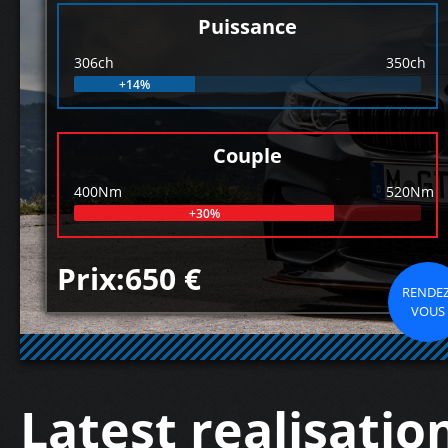
Puissance
306ch
350ch
+14%
Couple
400Nm
520Nm
+30%
Prix:650 €
RENDEZ
VOUS
Latest realisatio