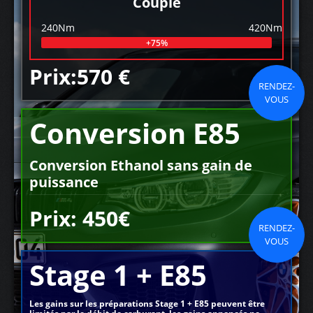
Couple
240Nm
420Nm
+75%
Prix:570 €
RENDEZ-
VOUS
Conversion E85
Conversion Ethanol sans gain de
puissance
Prix: 450€
RENDEZ-
VOUS
Stage 1 + E85
Les gains sur les préparations Stage 1 + E85 peuvent être