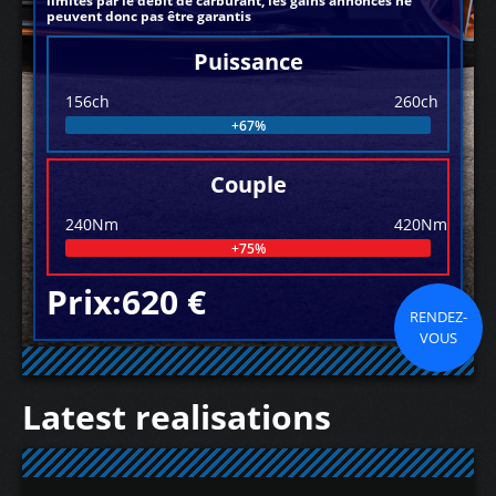
limités par le débit de carburant, les gains annoncés ne
peuvent donc pas être garantis
Puissance
156ch
260ch
+67%
Couple
240Nm
420Nm
+75%
Prix:620 €
RENDEZ-
VOUS
Latest realisations