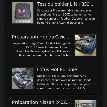
Test du boitier LINK 350Z Plugin ECU
Calculateur Programmable plug and play
(spécifique) Nissan 350Z Le boitier arrive
sans le support, Il faudra récupérer celui du
boitier d'origine Avant d'installer le
calculateur dans la voiture, nous allons
connecter le harness d'extension afin
d'envoyer l'information de la large bande
Préparation Honda Civic Type R FK2
dans le boitier. sydney sweeney deepfake
La sortie 0-5V de l'afr sera connectée sur
Préparation Stage 2 sur Honda Civic Type R
l'entrée AN Volt 8 et GndAN pour
FK2 2017 Pose échangeur Airtec +
Analogique, et Volt car l'information est une
Downpipe Décata TegiwaCes différentes
tension (Pas une résistance variable d'un
pièces se montent très bien une fois les
capteur de pression ou de température Il
passages de roues et l'imposant fond plat
est temps de brancher le ...
déposé. L'échangeur massif demande une
légere découpe du plastique inferieur,
Lotus Hot Purpple
negénant en rien la structure ou le
fonctionnement du fond plat. Une
Une lotus Elise S1 aux performances
reprogrammation Stage 2 est faite sur le
délirantes, Monté avec un moteur Honda
calculateur d'origine. Une alternative
K20A2 de 200cv , le propriétaire a ajouté un
économique au passage sur Hondata
compresseur Rotrex avec un Kit TTS
FlashproFK2 / Fk8. La Civic développe
performance . La puissance n'étant "que"
d'origine 310cv et 400Nn , Une fois
de 300cv, David a décidé de fiabiliser et
reprogrammé et les ...
d'augmenter la puissance de son moteur:
Préparation Nissan 240Z SR20DET
un watercooler a été ajouté. 300Cv sans