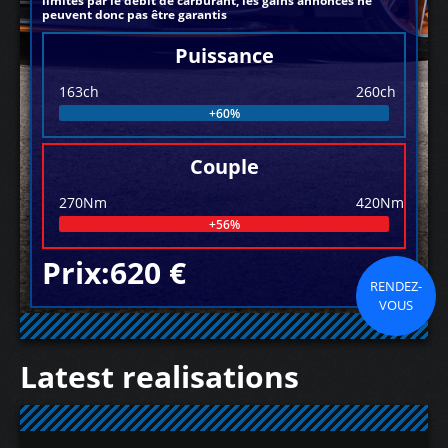
limités par le débit de carburant, les gains annoncés ne
peuvent donc pas être garantis
Puissance
163ch
260ch
+60%
Couple
270Nm
420Nm
+56%
Prix:620 €
RENDEZ-
VOUS
Latest realisations