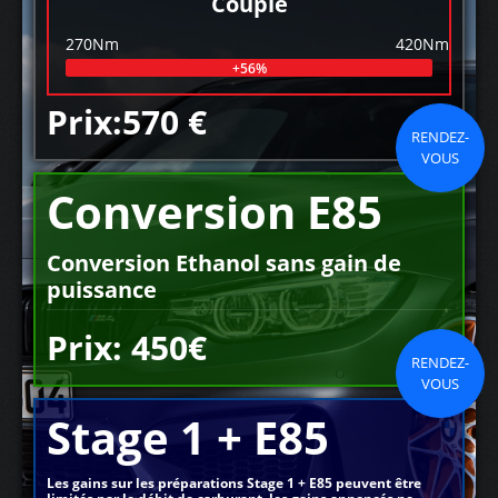
Couple
270Nm
420Nm
+56%
Prix:570 €
RENDEZ-
VOUS
Conversion E85
Conversion Ethanol sans gain de
puissance
Prix: 450€
RENDEZ-
VOUS
Stage 1 + E85
Les gains sur les préparations Stage 1 + E85 peuvent être