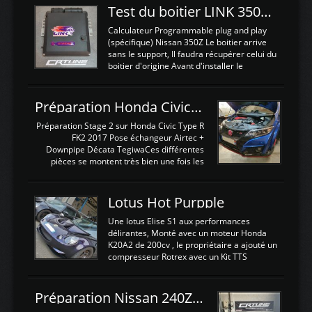
Test du boitier LINK 350Z Plugin ECU
Calculateur Programmable plug and play
(spécifique) Nissan 350Z Le boitier arrive
sans le support, Il faudra récupérer celui du
boitier d'origine Avant d'installer le
calculateur dans la voiture, nous allons
connecter le harness d'extension afin
d'envoyer l'information de la large bande
Préparation Honda Civic Type R FK2
dans le boitier. sydney sweeney deepfake
La sortie 0-5V de l'afr sera connectée sur
Préparation Stage 2 sur Honda Civic Type R
l'entrée AN Volt 8 et GndAN pour
FK2 2017 Pose échangeur Airtec +
Analogique, et Volt car l'information est une
Downpipe Décata TegiwaCes différentes
tension (Pas une résistance variable d'un
pièces se montent très bien une fois les
capteur de pression ou de température Il
passages de roues et l'imposant fond plat
est temps de brancher le ...
déposé. L'échangeur massif demande une
légere découpe du plastique inferieur,
Lotus Hot Purpple
negénant en rien la structure ou le
fonctionnement du fond plat. Une
Une lotus Elise S1 aux performances
reprogrammation Stage 2 est faite sur le
délirantes, Monté avec un moteur Honda
calculateur d'origine. Une alternative
K20A2 de 200cv , le propriétaire a ajouté un
économique au passage sur Hondata
compresseur Rotrex avec un Kit TTS
FlashproFK2 / Fk8. La Civic développe
performance . La puissance n'étant "que"
d'origine 310cv et 400Nn , Une fois
de 300cv, David a décidé de fiabiliser et
reprogrammé et les ...
d'augmenter la puissance de son moteur:
Préparation Nissan 240Z SR20DET
un watercooler a été ajouté. 300Cv sans