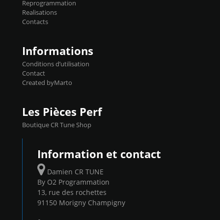
Reprogrammation
Reprog SP 98 sur le calculateur d'origine
Realisations
450€ TTC Un gain d'environ 10cv et 15nm
Contacts
...
Informations
Conditions d’utilisation
Contact
Created byMarto
Les Pièces Perf
Boutique CR Tune Shop
Information et contact
Damien CR TUNE
By O2 Programmation
13, rue des rochettes
91150 Morigny Champigny