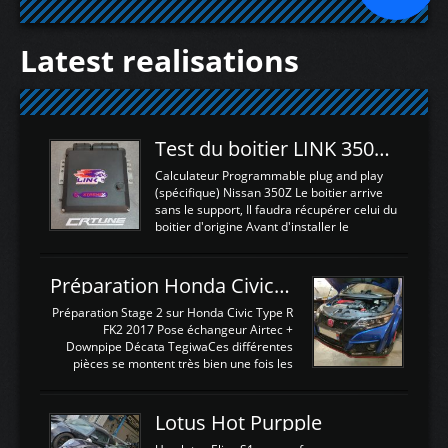
Latest realisations
Test du boitier LINK 350Z Plugin ECU
Calculateur Programmable plug and play
(spécifique) Nissan 350Z Le boitier arrive
sans le support, Il faudra récupérer celui du
boitier d'origine Avant d'installer le
calculateur dans la voiture, nous allons
connecter le harness d'extension afin
d'envoyer l'information de la large bande
Préparation Honda Civic Type R FK2
dans le boitier. sydney sweeney deepfake
La sortie 0-5V de l'afr sera connectée sur
Préparation Stage 2 sur Honda Civic Type R
l'entrée AN Volt 8 et GndAN pour
FK2 2017 Pose échangeur Airtec +
Analogique, et Volt car l'information est une
Downpipe Décata TegiwaCes différentes
tension (Pas une résistance variable d'un
pièces se montent très bien une fois les
capteur de pression ou de température Il
passages de roues et l'imposant fond plat
est temps de brancher le ...
déposé. L'échangeur massif demande une
légere découpe du plastique inferieur,
Lotus Hot Purpple
negénant en rien la structure ou le