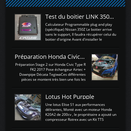
Test du boitier LINK 350Z Plugin ECU
Calculateur Programmable plug and play
(spécifique) Nissan 350Z Le boitier arrive
sans le support, Il faudra récupérer celui du
boitier d'origine Avant d'installer le
calculateur dans la voiture, nous allons
connecter le harness d'extension afin
d'envoyer l'information de la large bande
Préparation Honda Civic Type R FK2
dans le boitier. sydney sweeney deepfake
La sortie 0-5V de l'afr sera connectée sur
Préparation Stage 2 sur Honda Civic Type R
l'entrée AN Volt 8 et GndAN pour
FK2 2017 Pose échangeur Airtec +
Analogique, et Volt car l'information est une
Downpipe Décata TegiwaCes différentes
tension (Pas une résistance variable d'un
pièces se montent très bien une fois les
capteur de pression ou de température Il
passages de roues et l'imposant fond plat
est temps de brancher le ...
déposé. L'échangeur massif demande une
légere découpe du plastique inferieur,
Lotus Hot Purpple
negénant en rien la structure ou le
fonctionnement du fond plat. Une
Une lotus Elise S1 aux performances
reprogrammation Stage 2 est faite sur le
délirantes, Monté avec un moteur Honda
calculateur d'origine. Une alternative
K20A2 de 200cv , le propriétaire a ajouté un
économique au passage sur Hondata
compresseur Rotrex avec un Kit TTS
FlashproFK2 / Fk8. La Civic développe
performance . La puissance n'étant "que"
d'origine 310cv et 400Nn , Une fois
de 300cv, David a décidé de fiabiliser et