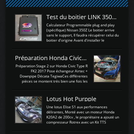
Test du boitier LINK 350Z Plugin ECU
Calculateur Programmable plug and play
(spécifique) Nissan 350Z Le boitier arrive
sans le support, Il faudra récupérer celui du
boitier d'origine Avant d'installer le
calculateur dans la voiture, nous allons
connecter le harness d'extension afin
d'envoyer l'information de la large bande
Préparation Honda Civic Type R FK2
dans le boitier. sydney sweeney deepfake
La sortie 0-5V de l'afr sera connectée sur
Préparation Stage 2 sur Honda Civic Type R
l'entrée AN Volt 8 et GndAN pour
FK2 2017 Pose échangeur Airtec +
Analogique, et Volt car l'information est une
Downpipe Décata TegiwaCes différentes
tension (Pas une résistance variable d'un
pièces se montent très bien une fois les
capteur de pression ou de température Il
passages de roues et l'imposant fond plat
est temps de brancher le ...
déposé. L'échangeur massif demande une
légere découpe du plastique inferieur,
Lotus Hot Purpple
negénant en rien la structure ou le
fonctionnement du fond plat. Une
Une lotus Elise S1 aux performances
reprogrammation Stage 2 est faite sur le
délirantes, Monté avec un moteur Honda
calculateur d'origine. Une alternative
K20A2 de 200cv , le propriétaire a ajouté un
économique au passage sur Hondata
compresseur Rotrex avec un Kit TTS
FlashproFK2 / Fk8. La Civic développe
performance . La puissance n'étant "que"
d'origine 310cv et 400Nn , Une fois
de 300cv, David a décidé de fiabiliser et