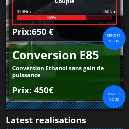
Couple
350Nm
450Nm
+29%
Prix:650 €
RENDEZ-
VOUS
Conversion E85
Conversion Ethanol sans gain de
puissance
Prix: 450€
RENDEZ-
VOUS
Latest realisations