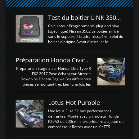
Test du boitier LINK 350Z Plugin ECU
Calculateur Programmable plug and play
(spécifique) Nissan 350Z Le boitier arrive
sans le support, Il faudra récupérer celui du
boitier d'origine Avant d'installer le
calculateur dans la voiture, nous allons
connecter le harness d'extension afin
d'envoyer l'information de la large bande
Préparation Honda Civic Type R FK2
dans le boitier. sydney sweeney deepfake
La sortie 0-5V de l'afr sera connectée sur
Préparation Stage 2 sur Honda Civic Type R
l'entrée AN Volt 8 et GndAN pour
FK2 2017 Pose échangeur Airtec +
Analogique, et Volt car l'information est une
Downpipe Décata TegiwaCes différentes
tension (Pas une résistance variable d'un
pièces se montent très bien une fois les
capteur de pression ou de température Il
passages de roues et l'imposant fond plat
est temps de brancher le ...
déposé. L'échangeur massif demande une
légere découpe du plastique inferieur,
Lotus Hot Purpple
negénant en rien la structure ou le
fonctionnement du fond plat. Une
Une lotus Elise S1 aux performances
reprogrammation Stage 2 est faite sur le
délirantes, Monté avec un moteur Honda
calculateur d'origine. Une alternative
K20A2 de 200cv , le propriétaire a ajouté un
économique au passage sur Hondata
compresseur Rotrex avec un Kit TTS
FlashproFK2 / Fk8. La Civic développe
performance . La puissance n'étant "que"
d'origine 310cv et 400Nn , Une fois
de 300cv, David a décidé de fiabiliser et