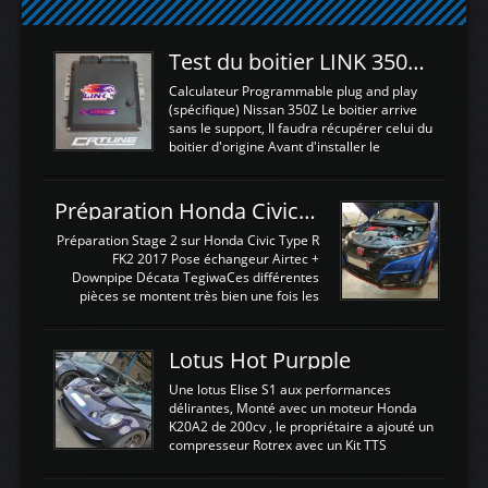
Test du boitier LINK 350Z Plugin ECU
Calculateur Programmable plug and play
(spécifique) Nissan 350Z Le boitier arrive
sans le support, Il faudra récupérer celui du
boitier d'origine Avant d'installer le
calculateur dans la voiture, nous allons
connecter le harness d'extension afin
d'envoyer l'information de la large bande
Préparation Honda Civic Type R FK2
dans le boitier. sydney sweeney deepfake
La sortie 0-5V de l'afr sera connectée sur
Préparation Stage 2 sur Honda Civic Type R
l'entrée AN Volt 8 et GndAN pour
FK2 2017 Pose échangeur Airtec +
Analogique, et Volt car l'information est une
Downpipe Décata TegiwaCes différentes
tension (Pas une résistance variable d'un
pièces se montent très bien une fois les
capteur de pression ou de température Il
passages de roues et l'imposant fond plat
est temps de brancher le ...
déposé. L'échangeur massif demande une
légere découpe du plastique inferieur,
Lotus Hot Purpple
negénant en rien la structure ou le
fonctionnement du fond plat. Une
Une lotus Elise S1 aux performances
reprogrammation Stage 2 est faite sur le
délirantes, Monté avec un moteur Honda
calculateur d'origine. Une alternative
K20A2 de 200cv , le propriétaire a ajouté un
économique au passage sur Hondata
compresseur Rotrex avec un Kit TTS
FlashproFK2 / Fk8. La Civic développe
performance . La puissance n'étant "que"
d'origine 310cv et 400Nn , Une fois
de 300cv, David a décidé de fiabiliser et