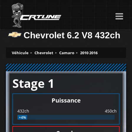
Chevrolet 6.2 V8 432ch
Véhicule
Chevrolet
Camaro
2010 2016
Stage 1
Puissance
432ch
450ch
+4%