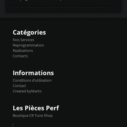
temperaturetemperature d'air
Reprog SP + Flashpro 1130€ TTC Reprog
d'admissiontemp ex. pour atmo -30- 80°C
E85 + Débridage injecteurs + Flashpro
moteurs suralsECT/CTSengine coolant
1220€ TTC Reprog E85 + SP98 + Débridage
temperaturetemperature ldr moteurtemp
Injecteurs + Flashpro 1370€ TTC Le
ex. a froid 80-100°C a ...
Flashpro permet un accès complet à tous
les paramètres moteur et ainsi une gestion
Catégories
précise et performante. Vous pourrez
basculer de la carto sans plomb à Ethanol à
Nos Services
l'aide du flashpro OPTION ECONOMIQUES
Reprogrammation
Reprog SP 98 sur le calculateur d'origine
Realisations
450€ TTC Un gain d'environ 10cv et 15nm
Contacts
...
Informations
Conditions d’utilisation
Contact
Created byMarto
Les Pièces Perf
Boutique CR Tune Shop