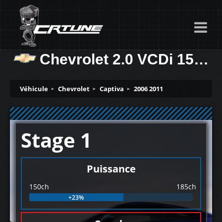
Chevrolet 2.0 VCDi 150ch
Véhicule
Chevrolet
Captiva
2006 2011
Stage 1
Puissance
150ch
185ch
+23%