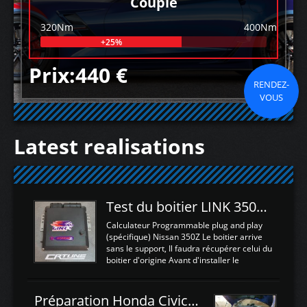
Couple
320Nm
400Nm
+25%
Prix:440 €
RENDEZ-
VOUS
Latest realisations
Test du boitier LINK 350Z Plugin ECU
Calculateur Programmable plug and play
(spécifique) Nissan 350Z Le boitier arrive
sans le support, Il faudra récupérer celui du
boitier d'origine Avant d'installer le
calculateur dans la voiture, nous allons
connecter le harness d'extension afin
d'envoyer l'information de la large bande
Préparation Honda Civic Type R FK2
dans le boitier. sydney sweeney deepfake