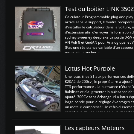
Test du boitier LINK 350
Calculateur Programmable plug and play (
arrive sans le support, Il faudra récupérer
d'installer le calculateur dans la voiture,
d'extension afin d'envoyer l'information d
sydney sweeney deepfake La sortie 0-5V d
AN Volt 8 et GndAN pour Analogique, et Vo
(Pas une résistance variable d'un capteur
temps de brancher le ...
Lotus Hot Purpple
Une lotus Elise S1 aux performances dél
K20A2 de 200cv , le propriétaire a ajouté
TTS performance . La puissance n'étant "
fiabiliser et d'augmenter la puissance de
ajouté. 300Cv sans échangeurLa lotus éq
large bande pour le réglage Avantages et
un moteur compressé: Un refroidissement 
calorifique de l'eau est bien plus importan
Les capteurs Moteurs