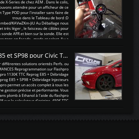
nde X-Series de chez AEM . Dans le colis,
ouvons attendre pour un afficheur de ce
t Type POD pour l'installer sans faire de
trous dans le Tableau de bord :D
/embed/KAVwZKm-JiU Au Déballage nous
 et très léger , le faisceau de câbles pour
a sonde AFR et bien sur la sonde. Elle est
 boutons en façade , mode et select. Il y a
différentes fonctions ...
Reprogrammations E85 et SP98 pour Civic Type R FN2
ifférentes solutions orientés Perfs. ou
MANCES Reprogrammation sur Flashpro
pro 1130€ TTC Reprog E85 + Débridage
eprog E85 + SP98 + Débridage Injecteurs
hpro permet un accès complet à tous les
ne gestion précise et performante. Vous
ans plomb à Ethanol à l'aide du flashpro
sur le calculateur d'origine 450€ TTC
Un gain d'environ 10cv et 15nm ...