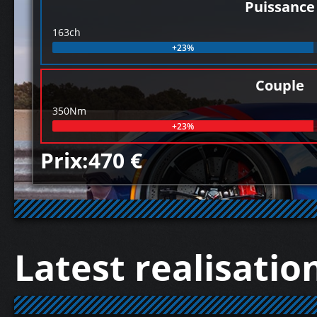
Puissance
163ch
+23%
Couple
350Nm
+23%
Prix:470 €
Latest realisatio