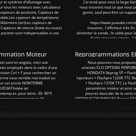
ur et système d'allumage avec
J'ai testé pour vous la large ba
our tous les moteurs avec calculateur
nous trouvons tout ce que nous p
es capteurs de positions; Capteurs de
genre, sauf peut être un suppor
pedale.Les capteurs de température;
Débimetre (air)Les capteurs de
https://www.youtube.com
 Capteurs de vitesse (boite ou roues)
trouvons , l'afficheur très fin
 position sont indispensables à une
alimenter la sonde , le cable pour l
d'utilisation très simple , 2
rammation Moteur
on sont en anglais, voici une
Nous pouvons vous proposer d
rmes employés dans le cadre d'une
orientés ECO OPTIONS PERFOR
nction Ctrl + F pour rechercher un
HONDATA Reprog SP + Flash
erme vous semble mal traduit ou
injecteurs + Flashpro 1220€ TTC R
r sur cet article NOMTERME
+ Flashpro 1370€ TTC Le Flas
SIATIntake air
paramètres moteur et ainsi u
ontemp ex. pour atmo -30- 80°C
pourrez basculer de la carto s
emperaturetemperature ldr
OPTION ECONOMIQUES Reprog SP 98 