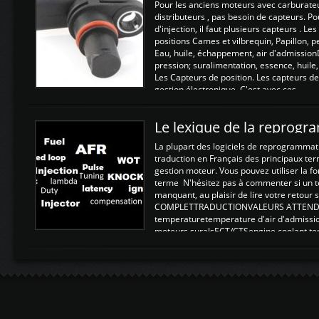
Pour les anciens moteurs avec carburate
distributeurs , pas besoin de capteurs. P
d'injection, il faut plusieurs capteurs . L
positions Cames et vilbrequin, Papillon, 
Eau, huile, échappement, air d'admission
pression; suralimentation, essence, huile,
Les Capteurs de position. Les capteurs de
gestion électronique. C'est avec ces ...
Le lexique de la reprog
La plupart des logiciels de reprogrammati
traduction en Français des principaux te
gestion moteur. Vous pouvez utiliser la fo
terme N'hésitez pas à commenter si un t
manquant, au plaisir de lire votre retou
COMPLETTRADUCTIONVALEURS ATTENDUE
temperaturetemperature d'air d'admissi
moteurs suralsECT/CTSengine coolant t
moteurtemp ex. a froid 80-100°C a ...