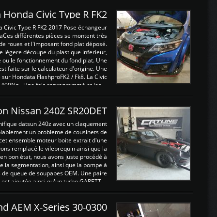
 Honda Civic Type R FK2
a Civic Type R FK2 2017 Pose échangeur
Ces différentes pièces se montent très
de roues et l'imposant fond plat déposé.
légere découpe du plastique inferieur,
e ou le fonctionnement du fond plat. Une
 faite sur le calculateur d'origine. Une
sur Hondata FlashproFK2 / Fk8. La Civic
 400Nn , Une fois reprogrammé et les ...
on Nissan 240Z SR20DET
nifique datsun 240z avec un claquement
blablement un probleme de cousinets de
cet ensemble moteur boite extrait d'une
ns remplacé le vilebrequin ainsi que la
t en bon état, nous avons juste procédé à
 la segmentation, ainsi que la pompe à
ints de queue de soupapes OEM. Une paire
est ajoutée ainsi qu'un turbo GARETT ...
and AEM X-Series 30-0300