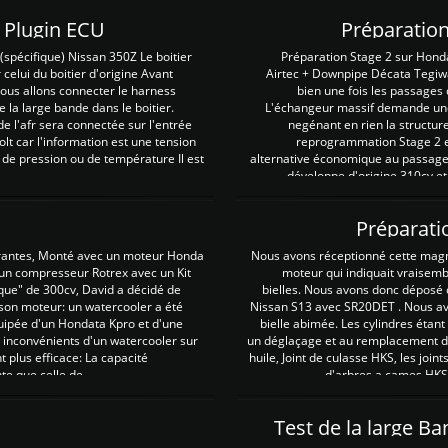
Z Plugin ECU
Préparation
spécifique) Nissan 350Z Le boitier
Préparation Stage 2 sur Hond
 celui du boitier d'origine Avant
Airtec + Downpipe Décata Tegiwa
 nous allons connecter le harness
bien une fois les passages 
e la large bande dans le boitier.
L'échangeur massif demande une 
e l'afr sera connectée sur l'entrée
negénant en rien la structur
lt car l'information est une tension
reprogrammation Stage 2 est
 de pression ou de température Il est
alternative économique au passage 
développe d'origine 310cv et
Préparati
irantes, Monté avec un moteur Honda
Nous avons réceptionné cette mag
 un compresseur Rotrex avec un Kit
moteur qui indiquait vraisem
que" de 300cv, David a décidé de
bielles. Nous avons donc déposé 
 son moteur: un watercooler a été
Nissan S13 avec SR20DET . Nous avo
uipée d'un Hondata Kpro et d'une
bielle abimée. Les cylindres étan
 inconvénients d'un watercooler sur
un déglaçage et au remplacement de
plus efficace: La capacité
huile, Joint de culasse HKS, les jo
te que celle de ...
d'arbres a cames HKS 
Test de la large B