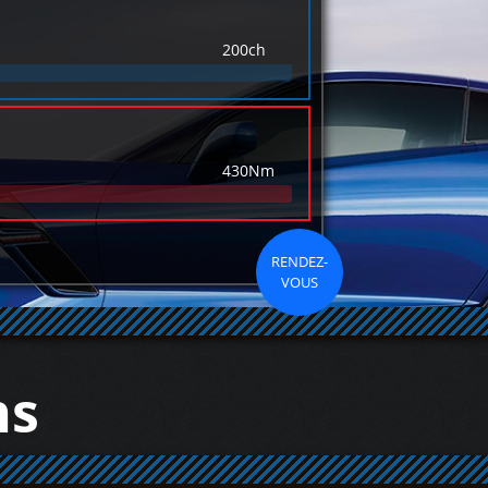
200ch
430Nm
RENDEZ-
VOUS
ns