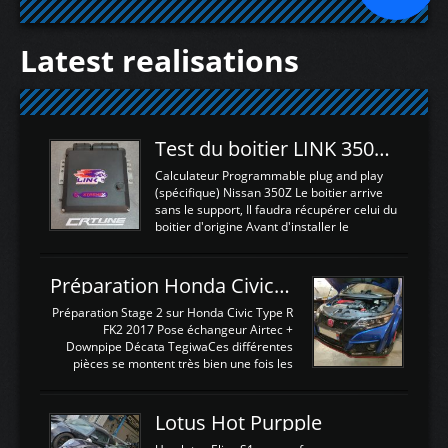
Latest realisations
Test du boitier LINK 350Z Plugin ECU
Calculateur Programmable plug and play
(spécifique) Nissan 350Z Le boitier arrive
sans le support, Il faudra récupérer celui du
boitier d'origine Avant d'installer le
calculateur dans la voiture, nous allons
connecter le harness d'extension afin
d'envoyer l'information de la large bande
Préparation Honda Civic Type R FK2
dans le boitier. sydney sweeney deepfake
La sortie 0-5V de l'afr sera connectée sur
Préparation Stage 2 sur Honda Civic Type R
l'entrée AN Volt 8 et GndAN pour
FK2 2017 Pose échangeur Airtec +
Analogique, et Volt car l'information est une
Downpipe Décata TegiwaCes différentes
tension (Pas une résistance variable d'un
pièces se montent très bien une fois les
capteur de pression ou de température Il
passages de roues et l'imposant fond plat
est temps de brancher le ...
déposé. L'échangeur massif demande une
légere découpe du plastique inferieur,
Lotus Hot Purpple
negénant en rien la structure ou le