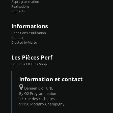
Reprogrammation
Reprog SP 98 sur le calculateur d'origine
Realisations
450€ TTC Un gain d'environ 10cv et 15nm
Contacts
...
Informations
Conditions d’utilisation
Contact
Created byMarto
Les Pièces Perf
Boutique CR Tune Shop
Information et contact
Damien CR TUNE
By O2 Programmation
13, rue des rochettes
91150 Morigny Champigny