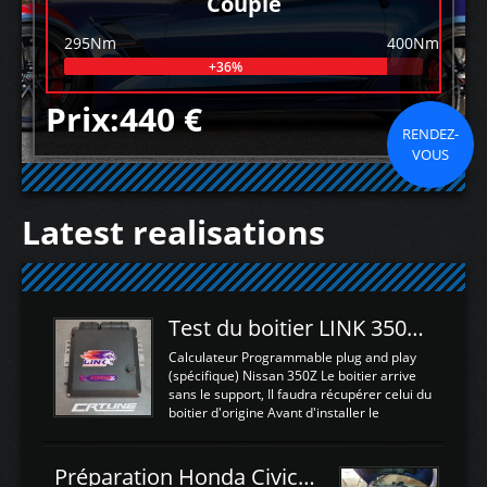
Couple
295Nm
400Nm
+36%
Prix:440 €
RENDEZ-
VOUS
Latest realisations
Test du boitier LINK 350Z Plugin ECU
Calculateur Programmable plug and play
(spécifique) Nissan 350Z Le boitier arrive
sans le support, Il faudra récupérer celui du
boitier d'origine Avant d'installer le
calculateur dans la voiture, nous allons
connecter le harness d'extension afin
d'envoyer l'information de la large bande
Préparation Honda Civic Type R FK2
dans le boitier. sydney sweeney deepfake