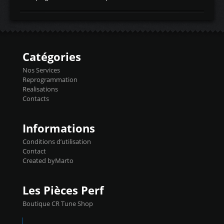
temperaturetemperature d'air
Reprog SP + Flashpro 1130€ TTC Reprog
d'admissiontemp ex. pour atmo -30- 80°C
E85 + Débridage injecteurs + Flashpro
moteurs suralsECT/CTSengine coolant
1220€ TTC Reprog E85 + SP98 + Débridage
temperaturetemperature ldr moteurtemp
Injecteurs + Flashpro 1370€ TTC Le
ex. a froid 80-100°C a ...
Flashpro permet un accès complet à tous
les paramètres moteur et ainsi une gestion
Catégories
précise et performante. Vous pourrez
basculer de la carto sans plomb à Ethanol à
Nos Services
l'aide du flashpro OPTION ECONOMIQUES
Reprogrammation
Reprog SP 98 sur le calculateur d'origine
Realisations
450€ TTC Un gain d'environ 10cv et 15nm
Contacts
...
Informations
Conditions d’utilisation
Contact
Created byMarto
Les Pièces Perf
Boutique CR Tune Shop