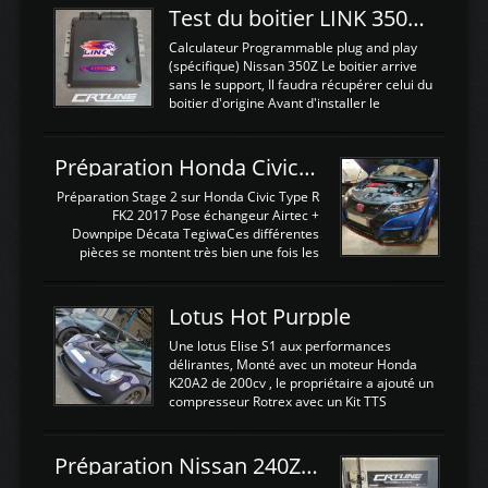
Test du boitier LINK 350Z Plugin ECU
Calculateur Programmable plug and play
(spécifique) Nissan 350Z Le boitier arrive
sans le support, Il faudra récupérer celui du
boitier d'origine Avant d'installer le
calculateur dans la voiture, nous allons
connecter le harness d'extension afin
d'envoyer l'information de la large bande
Préparation Honda Civic Type R FK2
dans le boitier. sydney sweeney deepfake
La sortie 0-5V de l'afr sera connectée sur
Préparation Stage 2 sur Honda Civic Type R
l'entrée AN Volt 8 et GndAN pour
FK2 2017 Pose échangeur Airtec +
Analogique, et Volt car l'information est une
Downpipe Décata TegiwaCes différentes
tension (Pas une résistance variable d'un
pièces se montent très bien une fois les
capteur de pression ou de température Il
passages de roues et l'imposant fond plat
est temps de brancher le ...
déposé. L'échangeur massif demande une
légere découpe du plastique inferieur,
Lotus Hot Purpple
negénant en rien la structure ou le
fonctionnement du fond plat. Une
Une lotus Elise S1 aux performances
reprogrammation Stage 2 est faite sur le
délirantes, Monté avec un moteur Honda
calculateur d'origine. Une alternative
K20A2 de 200cv , le propriétaire a ajouté un
économique au passage sur Hondata
compresseur Rotrex avec un Kit TTS
FlashproFK2 / Fk8. La Civic développe
performance . La puissance n'étant "que"
d'origine 310cv et 400Nn , Une fois
de 300cv, David a décidé de fiabiliser et
reprogrammé et les ...
d'augmenter la puissance de son moteur:
Préparation Nissan 240Z SR20DET
un watercooler a été ajouté. 300Cv sans