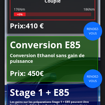
Couple
176Nm
186Nm
+6%
Prix:410 €
RENDEZ-
VOUS
Conversion E85
Conversion Ethanol sans gain de
puissance
Prix: 450€
RENDEZ-
VOUS
Stage 1 + E85
Les gains sur les préparations Stage 1 + E85 peuvent être