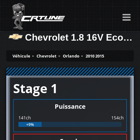
Chevrolet 1.8 16V Ecotec 141ch
Véhicule
Chevrolet
Orlando
2010 2015
Stage 1
Puissance
141ch
154ch
+9%