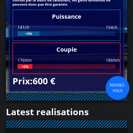
limités par le débit de carburant, les gains annoncés ne
peuvent donc pas être garantis
Puissance
141ch
154ch
+9%
Couple
176Nm
186Nm
+6%
Prix:600 €
RENDEZ-
VOUS
Latest realisations