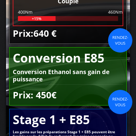
Couple
400Nm
460Nm
+15%
Prix:640 €
RENDEZ-
VOUS
Conversion E85
Conversion Ethanol sans gain de
puissance
Prix: 450€
RENDEZ-
VOUS
Stage 1 + E85
Les gains sur les préparations Stage 1 + E85 peuvent être