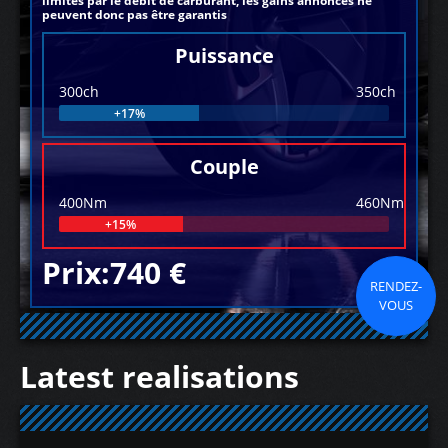
limités par le débit de carburant, les gains annoncés ne
peuvent donc pas être garantis
Puissance
300ch
350ch
+17%
Couple
400Nm
460Nm
+15%
Prix:740 €
RENDEZ-
VOUS
Latest realisations