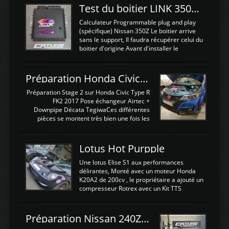
Test du boitier LINK 350Z Plugin ECU
Calculateur Programmable plug and play
(spécifique) Nissan 350Z Le boitier arrive
sans le support, Il faudra récupérer celui du
boitier d'origine Avant d'installer le
calculateur dans la voiture, nous allons
connecter le harness d'extension afin
d'envoyer l'information de la large bande
Préparation Honda Civic Type R FK2
dans le boitier. sydney sweeney deepfake
La sortie 0-5V de l'afr sera connectée sur
Préparation Stage 2 sur Honda Civic Type R
l'entrée AN Volt 8 et GndAN pour
FK2 2017 Pose échangeur Airtec +
Analogique, et Volt car l'information est une
Downpipe Décata TegiwaCes différentes
tension (Pas une résistance variable d'un
pièces se montent très bien une fois les
capteur de pression ou de température Il
passages de roues et l'imposant fond plat
est temps de brancher le ...
déposé. L'échangeur massif demande une
légere découpe du plastique inferieur,
Lotus Hot Purpple
negénant en rien la structure ou le
fonctionnement du fond plat. Une
Une lotus Elise S1 aux performances
reprogrammation Stage 2 est faite sur le
délirantes, Monté avec un moteur Honda
calculateur d'origine. Une alternative
K20A2 de 200cv , le propriétaire a ajouté un
économique au passage sur Hondata
compresseur Rotrex avec un Kit TTS
FlashproFK2 / Fk8. La Civic développe
performance . La puissance n'étant "que"
d'origine 310cv et 400Nn , Une fois
de 300cv, David a décidé de fiabiliser et
reprogrammé et les ...
d'augmenter la puissance de son moteur:
Préparation Nissan 240Z SR20DET
un watercooler a été ajouté. 300Cv sans