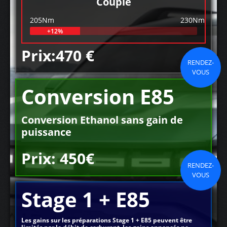
Couple
205Nm
230Nm
+12%
Prix:470 €
RENDEZ-
VOUS
Conversion E85
Conversion Ethanol sans gain de
puissance
Prix: 450€
RENDEZ-
VOUS
Stage 1 + E85
Les gains sur les préparations Stage 1 + E85 peuvent être