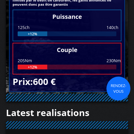
limités par le débit de carburant, les gains annoncés ne
peuvent donc pas être garantis
Puissance
125ch
140ch
+12%
Couple
205Nm
230Nm
+12%
Prix:600 €
RENDEZ-
VOUS
Latest realisations