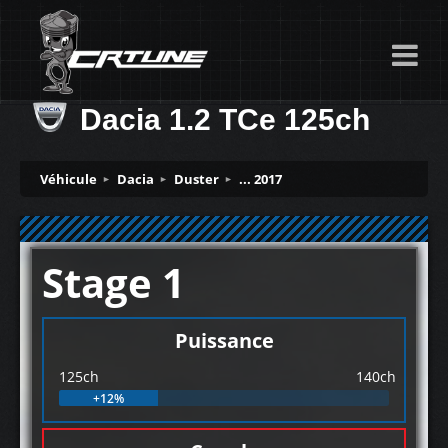
Dacia 1.2 TCe 125ch
Véhicule
Dacia
Duster
... 2017
Stage 1
Puissance
125ch
140ch
+12%