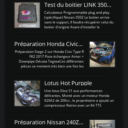
Test du boitier LINK 350Z Plugin ECU
Calculateur Programmable plug and play
(spécifique) Nissan 350Z Le boitier arrive
sans le support, Il faudra récupérer celui du
boitier d'origine Avant d'installer le
calculateur dans la voiture, nous allons
connecter le harness d'extension afin
d'envoyer l'information de la large bande
Préparation Honda Civic Type R FK2
dans le boitier. sydney sweeney deepfake
La sortie 0-5V de l'afr sera connectée sur
Préparation Stage 2 sur Honda Civic Type R
l'entrée AN Volt 8 et GndAN pour
FK2 2017 Pose échangeur Airtec +
Analogique, et Volt car l'information est une
Downpipe Décata TegiwaCes différentes
tension (Pas une résistance variable d'un
pièces se montent très bien une fois les
capteur de pression ou de température Il
passages de roues et l'imposant fond plat
est temps de brancher le ...
déposé. L'échangeur massif demande une
légere découpe du plastique inferieur,
Lotus Hot Purpple
negénant en rien la structure ou le
fonctionnement du fond plat. Une
Une lotus Elise S1 aux performances
reprogrammation Stage 2 est faite sur le
délirantes, Monté avec un moteur Honda
calculateur d'origine. Une alternative
K20A2 de 200cv , le propriétaire a ajouté un
économique au passage sur Hondata
compresseur Rotrex avec un Kit TTS
FlashproFK2 / Fk8. La Civic développe
performance . La puissance n'étant "que"
d'origine 310cv et 400Nn , Une fois
de 300cv, David a décidé de fiabiliser et
reprogrammé et les ...
d'augmenter la puissance de son moteur:
Préparation Nissan 240Z SR20DET
un watercooler a été ajouté. 300Cv sans