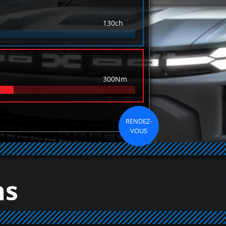
130ch
300Nm
RENDEZ-
VOUS
ns