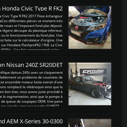
 Honda Civic Type R FK2
a Civic Type R FK2 2017 Pose échangeur
Ces différentes pièces se montent très
de roues et l'imposant fond plat déposé.
légere découpe du plastique inferieur,
e ou le fonctionnement du fond plat. Une
 faite sur le calculateur d'origine. Une
sur Hondata FlashproFK2 / Fk8. La Civic
 400Nn , Une fois reprogrammé et les ...
on Nissan 240Z SR20DET
nifique datsun 240z avec un claquement
blablement un probleme de cousinets de
cet ensemble moteur boite extrait d'une
ns remplacé le vilebrequin ainsi que la
t en bon état, nous avons juste procédé à
 la segmentation, ainsi que la pompe à
ints de queue de soupapes OEM. Une paire
est ajoutée ainsi qu'un turbo GARETT ...
and AEM X-Series 30-0300