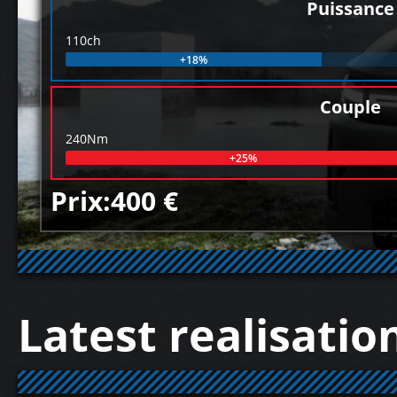
Puissance
110ch
+18%
Couple
240Nm
+25%
Prix:400 €
Latest realisatio