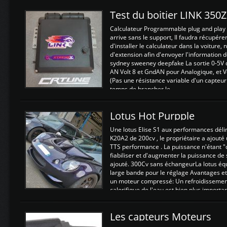
Test du boitier LINK 350
Calculateur Programmable plug and play (
arrive sans le support, Il faudra récupérer
d'installer le calculateur dans la voiture,
d'extension afin d'envoyer l'information d
sydney sweeney deepfake La sortie 0-5V d
AN Volt 8 et GndAN pour Analogique, et Vo
(Pas une résistance variable d'un capteur
temps de brancher le ...
Lotus Hot Purpple
Une lotus Elise S1 aux performances dél
K20A2 de 200cv , le propriétaire a ajouté
TTS performance . La puissance n'étant "
fiabiliser et d'augmenter la puissance de
ajouté. 300Cv sans échangeurLa lotus éq
large bande pour le réglage Avantages et
un moteur compressé: Un refroidissement 
calorifique de l'eau est bien plus importan
Les capteurs Moteurs