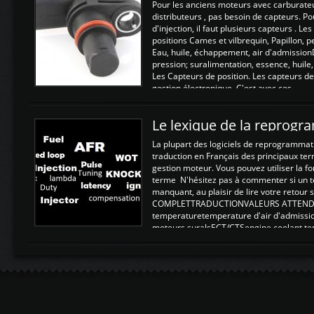
Pour les anciens moteurs avec carburate
distributeurs , pas besoin de capteurs. P
d'injection, il faut plusieurs capteurs . L
positions Cames et vilbrequin, Papillon, 
Eau, huile, échappement, air d'admission
pression; suralimentation, essence, huile,
Les Capteurs de position. Les capteurs de
gestion électronique. C'est avec ces ...
Le lexique de la reprog
La plupart des logiciels de reprogrammati
traduction en Français des principaux te
gestion moteur. Vous pouvez utiliser la fo
terme N'hésitez pas à commenter si un t
manquant, au plaisir de lire votre retou
COMPLETTRADUCTIONVALEURS ATTENDUE
temperaturetemperature d'air d'admissi
moteurs suralsECT/CTSengine coolant t
moteurtemp ex. a froid 80-100°C a ...