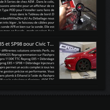
nde X-Series de chez AEM . Dans le colis,
ouvons attendre pour un afficheur de ce
t Type POD pour l'installer sans faire de
trous dans le Tableau de bord :D
/embed/KAVwZKm-JiU Au Déballage nous
 et très léger , le faisceau de câbles pour
a sonde AFR et bien sur la sonde. Elle est
 boutons en façade , mode et select. Il y a
différentes fonctions ...
Reprogrammations E85 et SP98 pour Civic Type R FN2
ifférentes solutions orientés Perfs. ou
MANCES Reprogrammation sur Flashpro
pro 1130€ TTC Reprog E85 + Débridage
eprog E85 + SP98 + Débridage Injecteurs
hpro permet un accès complet à tous les
ne gestion précise et performante. Vous
ans plomb à Ethanol à l'aide du flashpro
sur le calculateur d'origine 450€ TTC
Un gain d'environ 10cv et 15nm ...