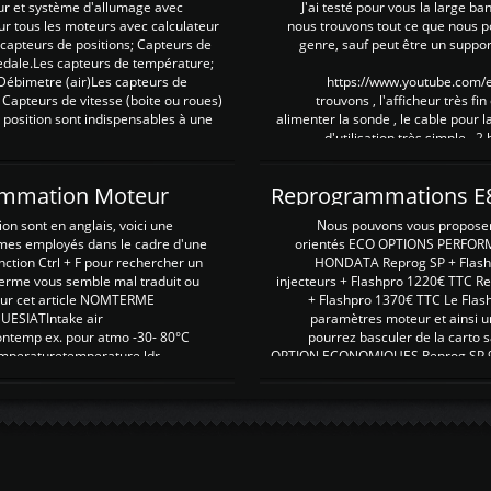
ur et système d'allumage avec
J'ai testé pour vous la large ba
our tous les moteurs avec calculateur
nous trouvons tout ce que nous p
es capteurs de positions; Capteurs de
genre, sauf peut être un suppor
pedale.Les capteurs de température;
Débimetre (air)Les capteurs de
https://www.youtube.com
 Capteurs de vitesse (boite ou roues)
trouvons , l'afficheur très fin
 position sont indispensables à une
alimenter la sonde , le cable pour l
d'utilisation très simple , 2
rammation Moteur
on sont en anglais, voici une
Nous pouvons vous proposer d
rmes employés dans le cadre d'une
orientés ECO OPTIONS PERFOR
nction Ctrl + F pour rechercher un
HONDATA Reprog SP + Flash
erme vous semble mal traduit ou
injecteurs + Flashpro 1220€ TTC R
r sur cet article NOMTERME
+ Flashpro 1370€ TTC Le Flas
SIATIntake air
paramètres moteur et ainsi u
ontemp ex. pour atmo -30- 80°C
pourrez basculer de la carto s
emperaturetemperature ldr
OPTION ECONOMIQUES Reprog SP 98 