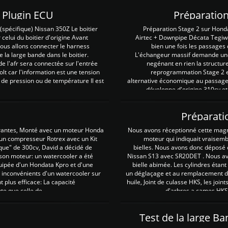
Z Plugin ECU
Préparation
spécifique) Nissan 350Z Le boitier
Préparation Stage 2 sur Hond
 celui du boitier d'origine Avant
Airtec + Downpipe Décata Tegiwa
 nous allons connecter le harness
bien une fois les passages 
e la large bande dans le boitier.
L'échangeur massif demande une 
e l'afr sera connectée sur l'entrée
negénant en rien la structur
lt car l'information est une tension
reprogrammation Stage 2 est
 de pression ou de température Il est
alternative économique au passage 
développe d'origine 310cv et
Préparati
irantes, Monté avec un moteur Honda
Nous avons réceptionné cette mag
 un compresseur Rotrex avec un Kit
moteur qui indiquait vraisem
que" de 300cv, David a décidé de
bielles. Nous avons donc déposé 
 son moteur: un watercooler a été
Nissan S13 avec SR20DET . Nous avo
uipée d'un Hondata Kpro et d'une
bielle abimée. Les cylindres étan
 inconvénients d'un watercooler sur
un déglaçage et au remplacement de
plus efficace: La capacité
huile, Joint de culasse HKS, les jo
te que celle de ...
d'arbres a cames HKS 
Test de la large B