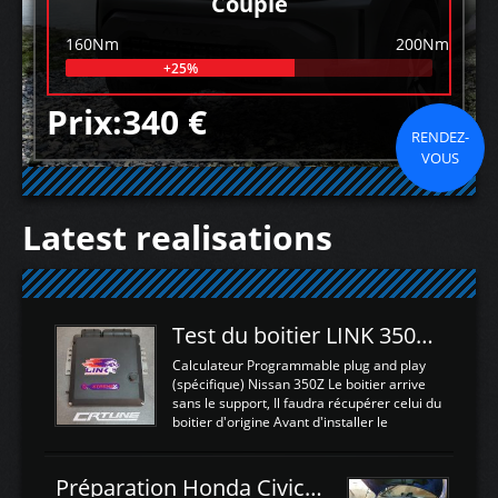
Couple
160Nm
200Nm
+25%
Prix:340 €
RENDEZ-
VOUS
Latest realisations
Test du boitier LINK 350Z Plugin ECU
Calculateur Programmable plug and play
(spécifique) Nissan 350Z Le boitier arrive
sans le support, Il faudra récupérer celui du
boitier d'origine Avant d'installer le
calculateur dans la voiture, nous allons
connecter le harness d'extension afin
d'envoyer l'information de la large bande
Préparation Honda Civic Type R FK2
dans le boitier. sydney sweeney deepfake