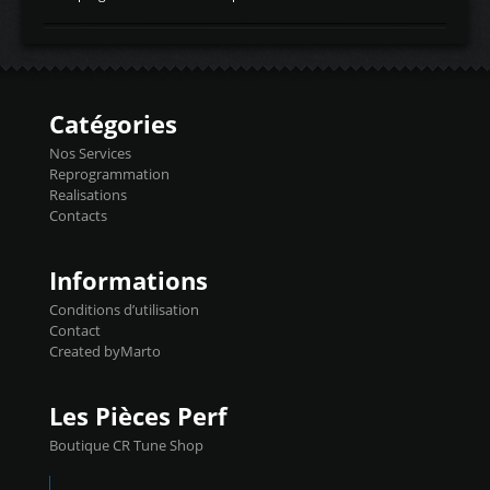
temperaturetemperature d'air
Reprog SP + Flashpro 1130€ TTC Reprog
d'admissiontemp ex. pour atmo -30- 80°C
E85 + Débridage injecteurs + Flashpro
moteurs suralsECT/CTSengine coolant
1220€ TTC Reprog E85 + SP98 + Débridage
temperaturetemperature ldr moteurtemp
Injecteurs + Flashpro 1370€ TTC Le
ex. a froid 80-100°C a ...
Flashpro permet un accès complet à tous
les paramètres moteur et ainsi une gestion
Catégories
précise et performante. Vous pourrez
basculer de la carto sans plomb à Ethanol à
Nos Services
l'aide du flashpro OPTION ECONOMIQUES
Reprogrammation
Reprog SP 98 sur le calculateur d'origine
Realisations
450€ TTC Un gain d'environ 10cv et 15nm
Contacts
...
Informations
Conditions d’utilisation
Contact
Created byMarto
Les Pièces Perf
Boutique CR Tune Shop