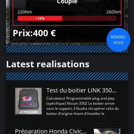
Couple
220Nm
260Nm
+18%
Prix:400 €
RENDEZ-
VOUS
Latest realisations
Test du boitier LINK 350Z Plugin ECU
Calculateur Programmable plug and play
(spécifique) Nissan 350Z Le boitier arrive
sans le support, Il faudra récupérer celui du
boitier d'origine Avant d'installer le
calculateur dans la voiture, nous allons
connecter le harness d'extension afin
d'envoyer l'information de la large bande
Préparation Honda Civic Type R FK2
dans le boitier. sydney sweeney deepfake