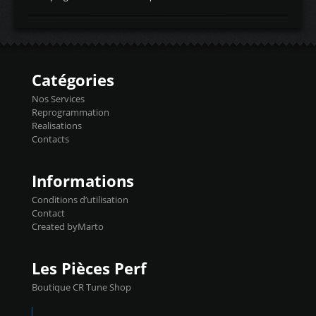
temperaturetemperature d'air
Reprog SP + Flashpro 1130€ TTC Reprog
d'admissiontemp ex. pour atmo -30- 80°C
E85 + Débridage injecteurs + Flashpro
moteurs suralsECT/CTSengine coolant
1220€ TTC Reprog E85 + SP98 + Débridage
temperaturetemperature ldr moteurtemp
Injecteurs + Flashpro 1370€ TTC Le
ex. a froid 80-100°C a ...
Flashpro permet un accès complet à tous
les paramètres moteur et ainsi une gestion
Catégories
précise et performante. Vous pourrez
basculer de la carto sans plomb à Ethanol à
Nos Services
l'aide du flashpro OPTION ECONOMIQUES
Reprogrammation
Reprog SP 98 sur le calculateur d'origine
Realisations
450€ TTC Un gain d'environ 10cv et 15nm
Contacts
...
Informations
Conditions d’utilisation
Contact
Created byMarto
Les Pièces Perf
Boutique CR Tune Shop