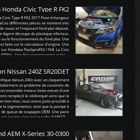
 Honda Civic Type R FK2
a Civic Type R FK2 2017 Pose échangeur
Ces différentes pièces se montent très
de roues et l'imposant fond plat déposé.
légere découpe du plastique inferieur,
e ou le fonctionnement du fond plat. Une
 faite sur le calculateur d'origine. Une
sur Hondata FlashproFK2 / Fk8. La Civic
 400Nn , Une fois reprogrammé et les ...
on Nissan 240Z SR20DET
nifique datsun 240z avec un claquement
blablement un probleme de cousinets de
cet ensemble moteur boite extrait d'une
ns remplacé le vilebrequin ainsi que la
t en bon état, nous avons juste procédé à
 la segmentation, ainsi que la pompe à
ints de queue de soupapes OEM. Une paire
est ajoutée ainsi qu'un turbo GARETT ...
and AEM X-Series 30-0300