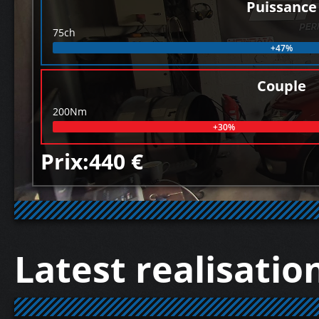
Puissance
75ch
+47%
Couple
200Nm
+30%
Prix:440 €
Latest realisatio