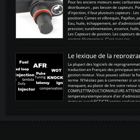
Pour les anciens moteurs avec carburate
distributeurs , pas besoin de capteurs. P
d'injection, il faut plusieurs capteurs . L
positions Cames et vilbrequin, Papillon, 
Eau, huile, échappement, air d'admission
pression; suralimentation, essence, huile,
Les Capteurs de position. Les capteurs de
gestion électronique. C'est avec ces ...
Le lexique de la reprog
La plupart des logiciels de reprogrammati
traduction en Français des principaux te
gestion moteur. Vous pouvez utiliser la fo
terme N'hésitez pas à commenter si un t
manquant, au plaisir de lire votre retou
COMPLETTRADUCTIONVALEURS ATTENDUE
temperaturetemperature d'air d'admissi
moteurs suralsECT/CTSengine coolant t
moteurtemp ex. a froid 80-100°C a ...