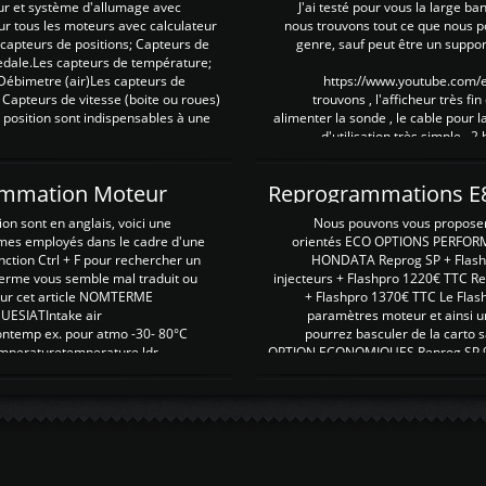
ur et système d'allumage avec
J'ai testé pour vous la large ba
our tous les moteurs avec calculateur
nous trouvons tout ce que nous p
es capteurs de positions; Capteurs de
genre, sauf peut être un suppor
pedale.Les capteurs de température;
Débimetre (air)Les capteurs de
https://www.youtube.com
 Capteurs de vitesse (boite ou roues)
trouvons , l'afficheur très fin
 position sont indispensables à une
alimenter la sonde , le cable pour l
d'utilisation très simple , 2
rammation Moteur
on sont en anglais, voici une
Nous pouvons vous proposer d
rmes employés dans le cadre d'une
orientés ECO OPTIONS PERFOR
nction Ctrl + F pour rechercher un
HONDATA Reprog SP + Flash
erme vous semble mal traduit ou
injecteurs + Flashpro 1220€ TTC R
r sur cet article NOMTERME
+ Flashpro 1370€ TTC Le Flas
SIATIntake air
paramètres moteur et ainsi u
ontemp ex. pour atmo -30- 80°C
pourrez basculer de la carto s
emperaturetemperature ldr
OPTION ECONOMIQUES Reprog SP 98 