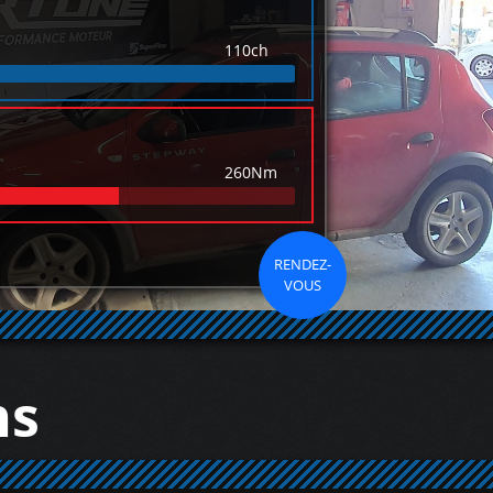
110ch
260Nm
RENDEZ-
VOUS
ns