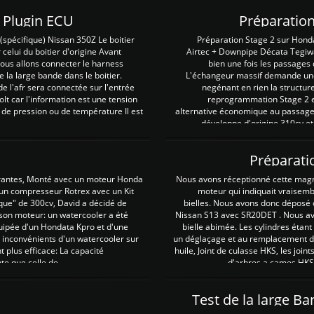
Z Plugin ECU
Préparation
spécifique) Nissan 350Z Le boitier
Préparation Stage 2 sur Hond
 celui du boitier d'origine Avant
Airtec + Downpipe Décata Tegiwa
 nous allons connecter le harness
bien une fois les passages 
e la large bande dans le boitier.
L'échangeur massif demande une 
e l'afr sera connectée sur l'entrée
negénant en rien la structur
lt car l'information est une tension
reprogrammation Stage 2 est
 de pression ou de température Il est
alternative économique au passage 
développe d'origine 310cv et
Préparati
irantes, Monté avec un moteur Honda
Nous avons réceptionné cette mag
 un compresseur Rotrex avec un Kit
moteur qui indiquait vraisem
que" de 300cv, David a décidé de
bielles. Nous avons donc déposé 
 son moteur: un watercooler a été
Nissan S13 avec SR20DET . Nous avo
uipée d'un Hondata Kpro et d'une
bielle abimée. Les cylindres étan
 inconvénients d'un watercooler sur
un déglaçage et au remplacement de
plus efficace: La capacité
huile, Joint de culasse HKS, les jo
te que celle de ...
d'arbres a cames HKS 
Test de la large B