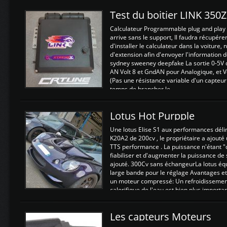
Test du boitier LINK 350
Calculateur Programmable plug and play (
arrive sans le support, Il faudra récupérer
d'installer le calculateur dans la voiture,
d'extension afin d'envoyer l'information d
sydney sweeney deepfake La sortie 0-5V d
AN Volt 8 et GndAN pour Analogique, et Vo
(Pas une résistance variable d'un capteur
temps de brancher le ...
Lotus Hot Purpple
Une lotus Elise S1 aux performances dél
K20A2 de 200cv , le propriétaire a ajouté
TTS performance . La puissance n'étant "
fiabiliser et d'augmenter la puissance de
ajouté. 300Cv sans échangeurLa lotus éq
large bande pour le réglage Avantages et
un moteur compressé: Un refroidissement 
calorifique de l'eau est bien plus importan
Les capteurs Moteurs