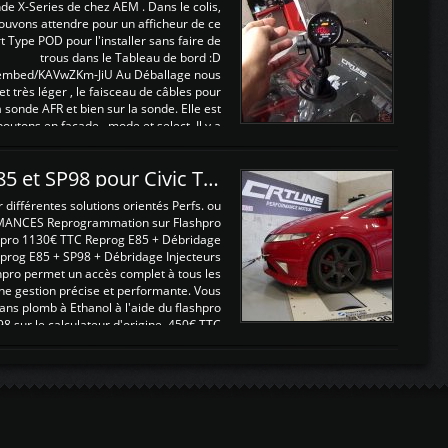
nde X-Series de chez AEM . Dans le colis,
ouvons attendre pour un afficheur de ce
t Type POD pour l'installer sans faire de
trous dans le Tableau de bord :D
/embed/KAVwZKm-JiU Au Déballage nous
 et très léger , le faisceau de câbles pour
a sonde AFR et bien sur la sonde. Elle est
 boutons en façade , mode et select. Il y a
différentes fonctions ...
Reprogrammations E85 et SP98 pour Civic Type R FN2
ifférentes solutions orientés Perfs. ou
MANCES Reprogrammation sur Flashpro
pro 1130€ TTC Reprog E85 + Débridage
eprog E85 + SP98 + Débridage Injecteurs
hpro permet un accès complet à tous les
ne gestion précise et performante. Vous
ans plomb à Ethanol à l'aide du flashpro
sur le calculateur d'origine 450€ TTC
Un gain d'environ 10cv et 15nm ...