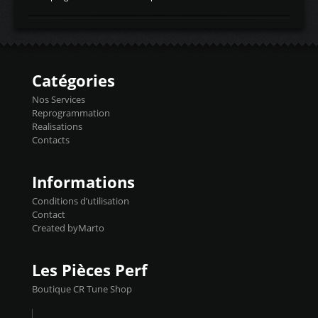
temperaturetemperature d'air
Reprog SP + Flashpro 1130€ TTC Reprog
d'admissiontemp ex. pour atmo -30- 80°C
E85 + Débridage injecteurs + Flashpro
moteurs suralsECT/CTSengine coolant
1220€ TTC Reprog E85 + SP98 + Débridage
temperaturetemperature ldr moteurtemp
Injecteurs + Flashpro 1370€ TTC Le
ex. a froid 80-100°C a ...
Flashpro permet un accès complet à tous
les paramètres moteur et ainsi une gestion
Catégories
précise et performante. Vous pourrez
basculer de la carto sans plomb à Ethanol à
Nos Services
l'aide du flashpro OPTION ECONOMIQUES
Reprogrammation
Reprog SP 98 sur le calculateur d'origine
Realisations
450€ TTC Un gain d'environ 10cv et 15nm
Contacts
...
Informations
Conditions d’utilisation
Contact
Created byMarto
Les Pièces Perf
Boutique CR Tune Shop