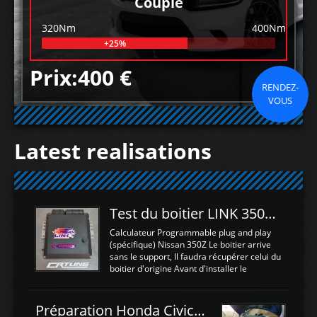
Couple
320Nm
400Nm
+25%
Prix:400 €
RENDEZ-
VOUS
Latest realisations
Test du boitier LINK 350Z Plugin ECU
Calculateur Programmable plug and play
(spécifique) Nissan 350Z Le boitier arrive
sans le support, Il faudra récupérer celui du
boitier d'origine Avant d'installer le
calculateur dans la voiture, nous allons
connecter le harness d'extension afin
d'envoyer l'information de la large bande
Préparation Honda Civic Type R FK2
dans le boitier. sydney sweeney deepfake