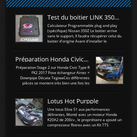
Test du boitier LINK 350Z Plugin ECU
Calculateur Programmable plug and play
(spécifique) Nissan 350Z Le boitier arrive
sans le support, Il faudra récupérer celui du
boitier d'origine Avant d'installer le
calculateur dans la voiture, nous allons
connecter le harness d'extension afin
d'envoyer l'information de la large bande
Préparation Honda Civic Type R FK2
dans le boitier. sydney sweeney deepfake
La sortie 0-5V de l'afr sera connectée sur
Préparation Stage 2 sur Honda Civic Type R
l'entrée AN Volt 8 et GndAN pour
FK2 2017 Pose échangeur Airtec +
Analogique, et Volt car l'information est une
Downpipe Décata TegiwaCes différentes
tension (Pas une résistance variable d'un
pièces se montent très bien une fois les
capteur de pression ou de température Il
passages de roues et l'imposant fond plat
est temps de brancher le ...
déposé. L'échangeur massif demande une
légere découpe du plastique inferieur,
Lotus Hot Purpple
negénant en rien la structure ou le
fonctionnement du fond plat. Une
Une lotus Elise S1 aux performances
reprogrammation Stage 2 est faite sur le
délirantes, Monté avec un moteur Honda
calculateur d'origine. Une alternative
K20A2 de 200cv , le propriétaire a ajouté un
économique au passage sur Hondata
compresseur Rotrex avec un Kit TTS
FlashproFK2 / Fk8. La Civic développe
performance . La puissance n'étant "que"
d'origine 310cv et 400Nn , Une fois
de 300cv, David a décidé de fiabiliser et