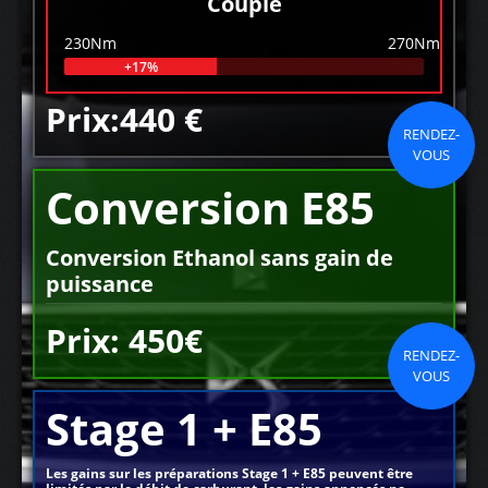
Couple
230Nm
270Nm
+17%
Prix:440 €
RENDEZ-
VOUS
Conversion E85
Conversion Ethanol sans gain de
puissance
Prix: 450€
RENDEZ-
VOUS
Stage 1 + E85
Les gains sur les préparations Stage 1 + E85 peuvent être