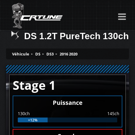
DS 1.2T PureTech 130ch
Véhicule
DS
DS3
2016 2020
Stage 1
Puissance
130ch
145ch
+12%