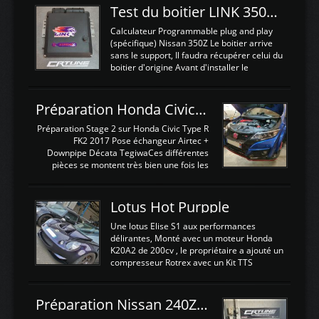
Test du boitier LINK 350Z Plugin ECU
Calculateur Programmable plug and play
(spécifique) Nissan 350Z Le boitier arrive
sans le support, Il faudra récupérer celui du
boitier d'origine Avant d'installer le
calculateur dans la voiture, nous allons
connecter le harness d'extension afin
d'envoyer l'information de la large bande
Préparation Honda Civic Type R FK2
dans le boitier. sydney sweeney deepfake
La sortie 0-5V de l'afr sera connectée sur
Préparation Stage 2 sur Honda Civic Type R
l'entrée AN Volt 8 et GndAN pour
FK2 2017 Pose échangeur Airtec +
Analogique, et Volt car l'information est une
Downpipe Décata TegiwaCes différentes
tension (Pas une résistance variable d'un
pièces se montent très bien une fois les
capteur de pression ou de température Il
passages de roues et l'imposant fond plat
est temps de brancher le ...
déposé. L'échangeur massif demande une
légere découpe du plastique inferieur,
Lotus Hot Purpple
negénant en rien la structure ou le
fonctionnement du fond plat. Une
Une lotus Elise S1 aux performances
reprogrammation Stage 2 est faite sur le
délirantes, Monté avec un moteur Honda
calculateur d'origine. Une alternative
K20A2 de 200cv , le propriétaire a ajouté un
économique au passage sur Hondata
compresseur Rotrex avec un Kit TTS
FlashproFK2 / Fk8. La Civic développe
performance . La puissance n'étant "que"
d'origine 310cv et 400Nn , Une fois
de 300cv, David a décidé de fiabiliser et
reprogrammé et les ...
d'augmenter la puissance de son moteur:
Préparation Nissan 240Z SR20DET
un watercooler a été ajouté. 300Cv sans