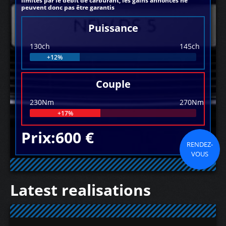
limités par le débit de carburant, les gains annoncés ne
peuvent donc pas être garantis
Puissance
130ch
145ch
+12%
Couple
230Nm
270Nm
+17%
Prix:600 €
RENDEZ-
VOUS
Latest realisations